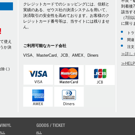
不良・
クレジットカードでのショッピングには、信頼と
到着後
実績のある、ゼウス社の決済システムを用いて、
該当す
決済取引の安全性を高めております。お客様のク
（7日
レジットカード番号等は、当サイトには残りませ
に限り
ん。
トラ
間違
して使え
ご利用可能なカード会社
注文
うか決
≫詳し
VISA、MasterCard、JCB、AMEX、Diners
≫HEL
除く)
ALL
ALL