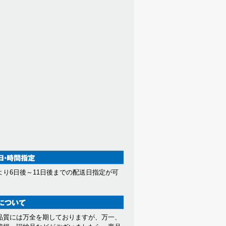
より6日後～11日後までの配送日指定が可
。
品質には万全を期しておりますが、万一、