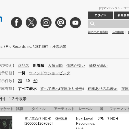
[m]マンハッタンレコード ｜Nex
初めてのお客様
|
店舗情報
|
gs. / File Records Inc. / JET SET 」検索結果
並び替え】
商品名
新着順
入荷日順
価格が安い
価格が高い
表示切替】
一覧
ウィンドウショッピング
表示件数】
20
40
60
在庫有無】
すべて表示
すべて表示(在庫あり優先)
在庫ありのみ表示
在庫
 件中 1-2 件表示
ャケット
試聴
タイトル
アーティスト
レーベル
国
フォーマッ
雪ノ革命(7INCH)
GAGLE
Next Level
JPN
7INCH
[2000001207086]
Recordings.
/ File