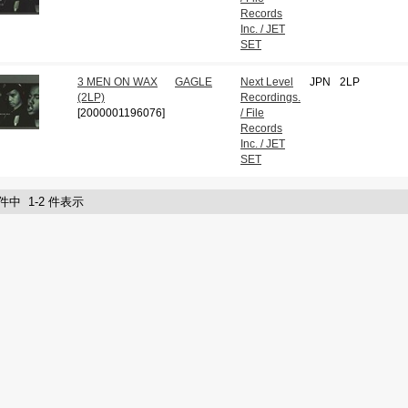
Records
Inc. / JET
SET
3 MEN ON WAX
GAGLE
Next Level
JPN
2LP
(2LP)
Recordings.
[2000001196076]
/ File
Records
Inc. / JET
SET
 件中 1-2 件表示