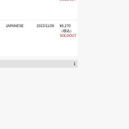
JAPANESE
2022/11/26
¥6,270
（税込）
SOLDOUT
1