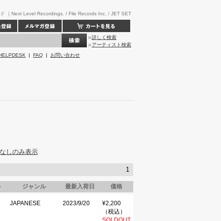
t Level Recordings. / File Records Inc. / JET SET
詳しく検索
アーティスト検索
HELPDESK
|
FAQ
|
お問い合わせ
なしのみ表示
1
ト
ジャンル
最新入荷日
価格
JAPANESE
2023/9/20
¥2,200
（税込）
SOLDOUT