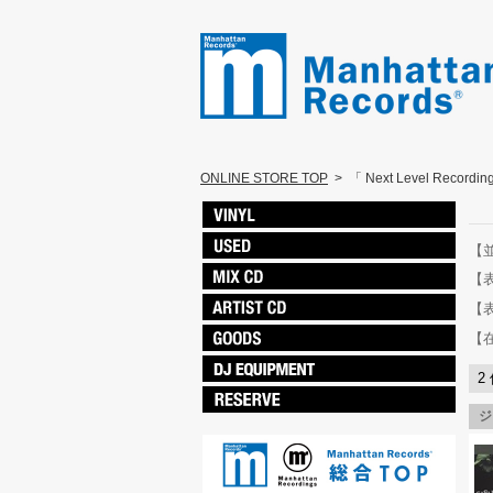
ONLINE STORE TOP
>
「 Next Level Recordin
【
【
【
【
2
ジ