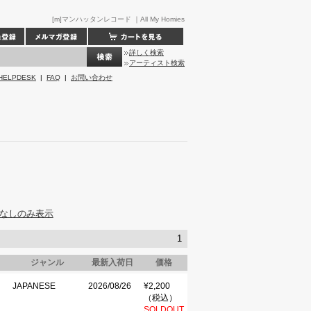
[m]マンハッタンレコード ｜All My Homies
詳しく検索
アーティスト検索
HELPDESK
|
FAQ
|
お問い合わせ
なしのみ表示
1
ジャンル
最新入荷日
価格
JAPANESE
2026/08/26
¥2,200
（税込）
SOLDOUT