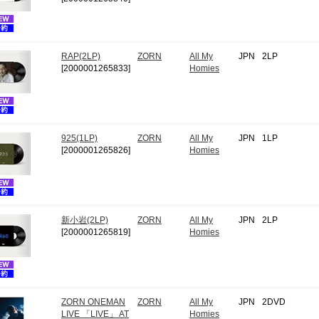
RAP(2LP)
ZORN
All My
JPN
2LP
[2000001265833]
Homies
925(1LP)
ZORN
All My
JPN
1LP
[2000001265826]
Homies
新小岩(2LP)
ZORN
All My
JPN
2LP
[2000001265819]
Homies
ZORN ONEMAN
ZORN
All My
JPN
2DVD
LIVE 「LIVE」 AT
Homies