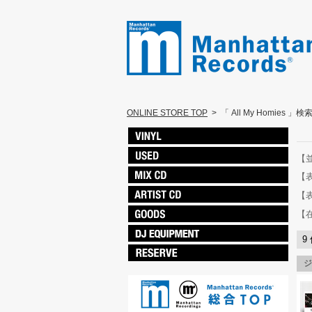
ONLINE STORE TOP
>
「 All My Homies 」
【
【
【
【
9
ジ