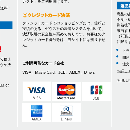
レクト」をご利用頂けます。
、送料・
商品の
不良・
クレジットカードでのショッピングには、信頼と
到着後
実績のある、ゼウス社の決済システムを用いて、
該当す
決済取引の安全性を高めております。お客様のク
（7日
レジットカード番号等は、当サイトには残りませ
に限り
ん。
トラ
間違
して使え
ご利用可能なカード会社
注文
うか決
≫詳し
VISA、MasterCard、JCB、AMEX、Diners
≫HEL
除く)