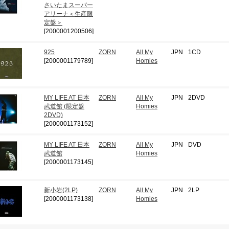
さいたまスーパー
アリーナ＜生産限
定盤＞
[2000001200506]
925
ZORN
All My
JPN
1CD
[2000001179789]
Homies
MY LIFE AT 日本
ZORN
All My
JPN
2DVD
武道館 (限定盤
Homies
2DVD)
[2000001173152]
MY LIFE AT 日本
ZORN
All My
JPN
DVD
武道館
Homies
[2000001173145]
新小岩(2LP)
ZORN
All My
JPN
2LP
[2000001173138]
Homies