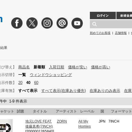
初めてのお客様
|
店舗情報
|
検索結果
並び替え】
商品名
新着順
入荷日順
価格が安い
価格が高い
表示切替】
一覧
ウィンドウショッピング
表示件数】
20
40
60
在庫有無】
すべて表示
すべて表示(在庫あり優先)
在庫ありのみ表示
在庫
 件中 1-9 件表示
ャケット
試聴
タイトル
アーティスト
レーベル
国
フォーマット
地元LOVE FEAT.
ZORN
All My
JPN
7INCH
後藤真希(7INCH)
Homies
[2000001265840]