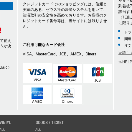
不良・
クレジットカードでのショッピングには、信頼と
到着後
実績のある、ゼウス社の決済システムを用いて、
該当す
決済取引の安全性を高めております。お客様のク
（7日
レジットカード番号等は、当サイトには残りませ
に限り
ん。
トラ
間違
して使え
ご利用可能なカード会社
注文
うか決
≫詳し
VISA、MasterCard、JCB、AMEX、Diners
≫HEL
除く)
ALL
ALL