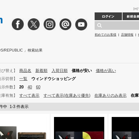
[m
初めてのお客様
|
店舗情報
|
DS/REPUBLIC 」検索結果
並び替え】
商品名
新着順
入荷日順
価格が安い
価格が高い
表示切替】
一覧
ウィンドウショッピング
表示件数】
20
40
60
在庫有無】
すべて表示
すべて表示(在庫あり優先)
在庫ありのみ表示
在庫
 件中 1-3 件表示