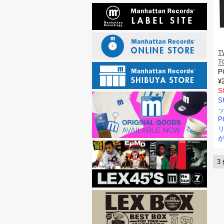
T
T
P
¥
S
S
P
リ
3