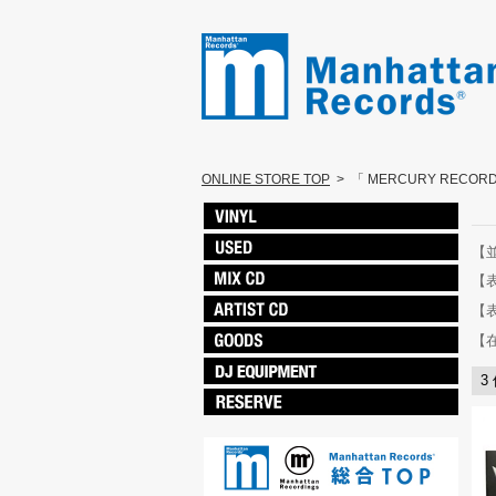
ONLINE STORE TOP
>
「 MERCURY RECOR
【
【
【
【
3