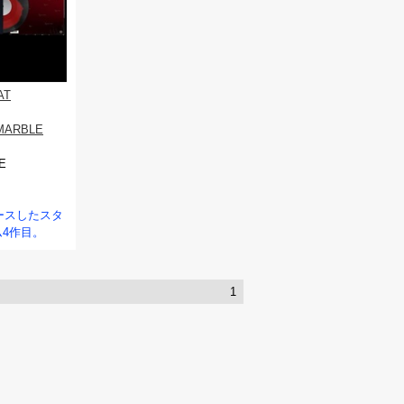
AT
MARBLE
E
リースしたスタ
4作目。
1