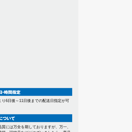
より6日後～11日後までの配送日指定が可
。
品質には万全を期しておりますが、万一、