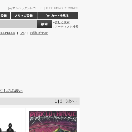
[m]マンハッタンレコード ｜TUFF KONG RECORDS
詳しく検索
アーティスト検索
HELPDESK
|
FAQ
|
お問い合わせ
なしのみ表示
1 |
2
|
3
次へ»