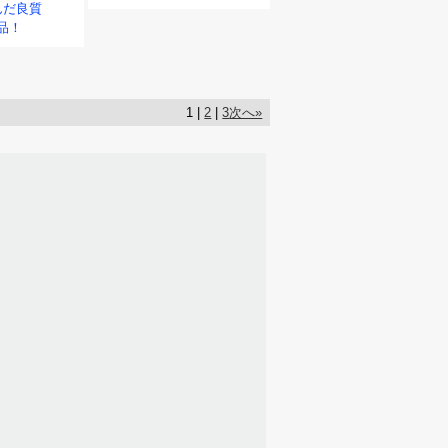
んだ良質
作品！
1 |
2
|
3
次へ»