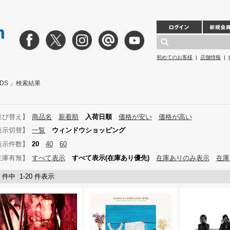
初めてのお客様
|
店舗情報
|
ORDS 」検索結果
並び替え】
商品名
新着順
入荷日順
価格が安い
価格が高い
表示切替】
一覧
ウィンドウショッピング
表示件数】
20
40
60
在庫有無】
すべて表示
すべて表示(在庫あり優先)
在庫ありのみ表示
在庫
5 件中 1-20 件表示