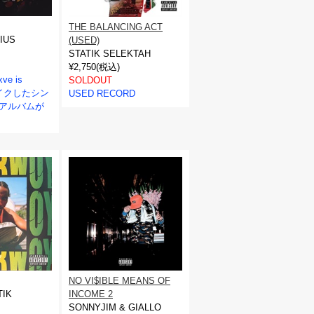
THE BALANCING ACT
IUS
(USED)
STATIK SELEKTAH
¥2,750(税込)
e is
SOLDOUT
レイクしたシン
USED RECORD
dアルバムが
NO VI$IBLE MEANS OF
TIK
INCOME 2
SONNYJIM & GIALLO