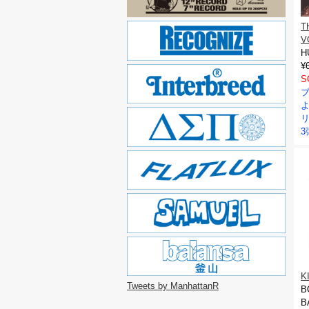
T
V
H
¥
S
リ
3
K
Tweets by ManhattanR
B
B