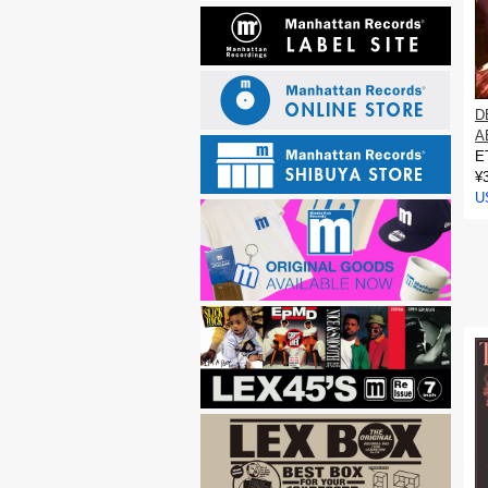
D
A
E
¥
U