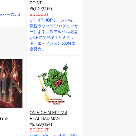
POINT
¥5,940(税込)
ラッパーの3rd
SOLDOUT
UK HIP HOPシーンから、
気鋭ラッパー/プロデューサ
ーによる共作アルバム続編
がLPにて登場！リミテッ
ド・エディション500枚限
定発売。
ON HIGH ALERT V.4
Y &
REAL BAD MAN
¥5,720(税込)
SOLDOUT
ロサンゼルスを拠点に活動