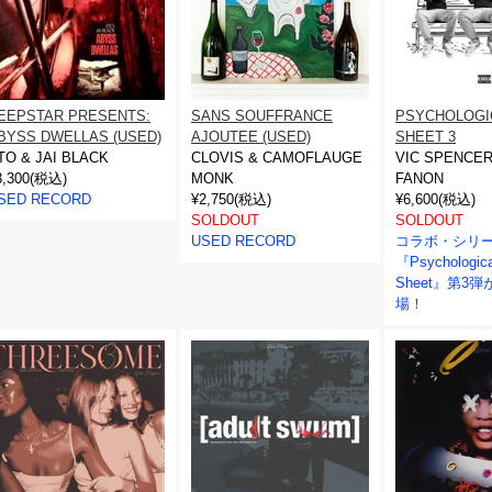
EEPSTAR PRESENTS:
SANS SOUFFRANCE
PSYCHOLOGI
BYSS DWELLAS (USED)
AJOUTEE (USED)
SHEET 3
TO & JAI BLACK
CLOVIS & CAMOFLAUGE
VIC SPENCER
3,300(税込)
MONK
FANON
SED RECORD
¥2,750(税込)
¥6,600(税込)
SOLDOUT
SOLDOUT
USED RECORD
コラボ・シリ
『Psychologica
Sheet』第3
場！