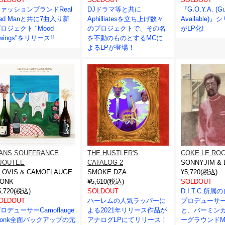
ァッションブランドReal
DJドラマ等と共に
『G.O.Y.A. (Gu
ad Manと共に7曲入り新
Aphilliatesを立ち上げ数々
Available
ロジェクト "Mood
のプロジェクトで、その名
がLP化!
wings"をリリース!!
を不動のものとするMCに
よるLPが登場！
ANS SOUFFRANCE
THE HUSTLER'S
COKE LE RO
JOUTEE
CATALOG 2
SONNYJIM &
LOVIS & CAMOFLAUGE
SMOKE DZA
¥5,720(税込)
ONK
¥5,610(税込)
SOLDOUT
5,720(税込)
SOLDOUT
D.I.T.C.所
OLDOUT
ハーレムの人気ラッパーに
プロデューサー B
ロデューサーCamoflauge
よる2021年リリース作品が
と、バーミン
onk全面バックアップの元
アナログLPにてリリース！
ーグラウンドMC 