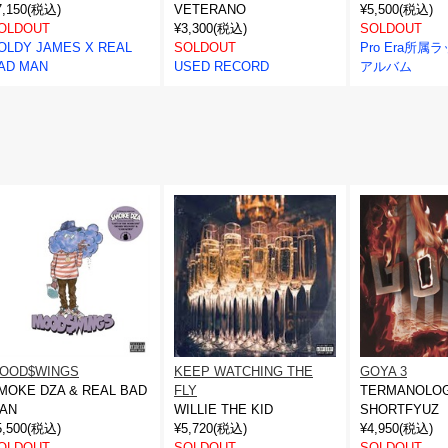
7,150(税込)
VETERANO
¥5,500(税込)
OLDOUT
¥3,300(税込)
SOLDOUT
OLDY JAMES X REAL
SOLDOUT
Pro Era所属
AD MAN
USED RECORD
アルバム
OOD$WINGS
KEEP WATCHING THE
GOYA 3
MOKE DZA & REAL BAD
FLY
TERMANOLOG
AN
WILLIE THE KID
SHORTFYUZ
5,500(税込)
¥5,720(税込)
¥4,950(税込)
OLDOUT
SOLDOUT
SOLDOUT