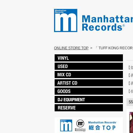
ONLINE STORE TOP
>
「 TUFF KONG REC
【
【
【
【
5