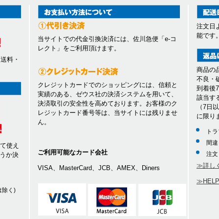
注文日
能です
当サイトでの代金引換決済には、佐川急便「e-コ
レクト」をご利用頂けます。
、送料・
商品の
不良・
クレジットカードでのショッピングには、信頼と
到着後
実績のある、ゼウス社の決済システムを用いて、
該当す
決済取引の安全性を高めております。お客様のク
（7日
レジットカード番号等は、当サイトには残りませ
に限り
ん。
トラ
間違
して使え
ご利用可能なカード会社
注文
うか決
≫詳し
VISA、MasterCard、JCB、AMEX、Diners
≫HEL
除く)