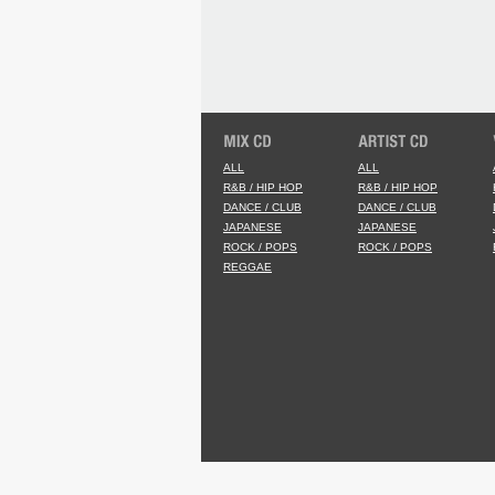
ALL
ALL
R&B / HIP HOP
R&B / HIP HOP
DANCE / CLUB
DANCE / CLUB
JAPANESE
JAPANESE
ROCK / POPS
ROCK / POPS
REGGAE