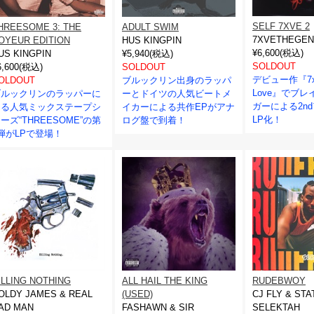
SELF 7XVE 2
HREESOME 3: THE
ADULT SWIM
7XVETHEGEN
OYEUR EDITION
HUS KINGPIN
¥6,600(税込)
US KINGPIN
¥5,940(税込)
SOLDOUT
6,600(税込)
SOLDOUT
デビュー作『7xv
OLDOUT
ブルックリン出身のラッパ
Love』でブ
ブルックリンのラッパーに
ーとドイツの人気ビートメ
ガーによる2n
よる人気ミックステープシ
イカーによる共作EPがアナ
LP化！
ーズ“THREESOME”の第
ログ盤で到着！
弾がLPで登場！
ILLING NOTHING
ALL HAIL THE KING
RUDEBWOY
OLDY JAMES & REAL
(USED)
CJ FLY & STA
AD MAN
FASHAWN & SIR
SELEKTAH