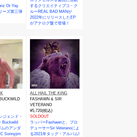
nz Or Yay
するクリエイティブコ・ク
)』シリーズ第三弾
ルーREAL BAD MANが
2022年にリリースしたEP
がアナログ盤で登場！
CK
ALL HAIL THE KING
 BUCKWILD
FASHAWN & SIR
VETERANO
¥5,720(税込)
属のレジェンド・
SOLDOUT
uckwild
ラッパーFashawnと、プロ
ガムのアンダ
デューサーSir Veteranoによ
Sonnyjim
る2021年タッグ・アルバム!