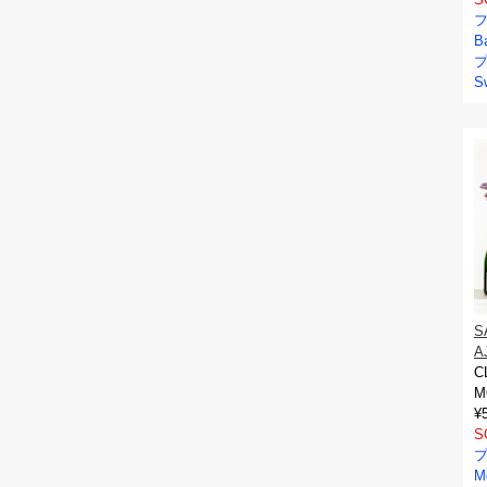
フ
B
プ
S
S
A
C
M
¥
S
プ
M