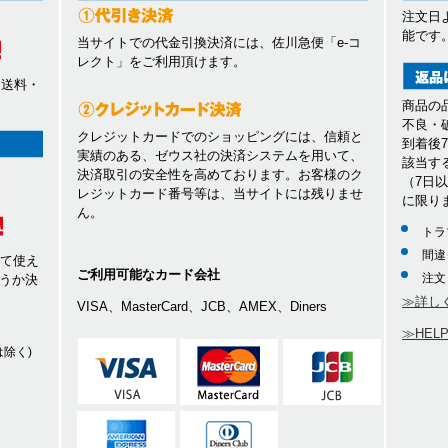
注文日
能です
当サイトでの代金引換決済には、佐川急便「e-コ
レクト」をご利用頂けます。
、送料・
商品の
不良・
クレジットカードでのショッピングには、信頼と
到着後
実績のある、ゼウス社の決済システムを用いて、
該当す
決済取引の安全性を高めております。お客様のク
（7日
レジットカード番号等は、当サイトには残りませ
に限り
ん。
トラ
間違
して使え
ご利用可能なカード会社
注文
うか決
≫詳し
VISA、MasterCard、JCB、AMEX、Diners
≫HEL
除く)