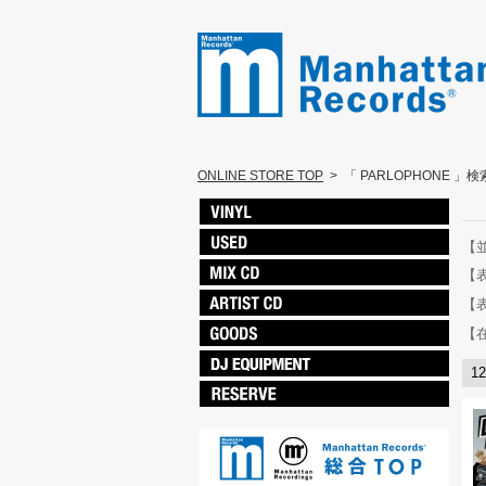
ONLINE STORE TOP
>
「 PARLOPHONE 」
【
【
【
【
1