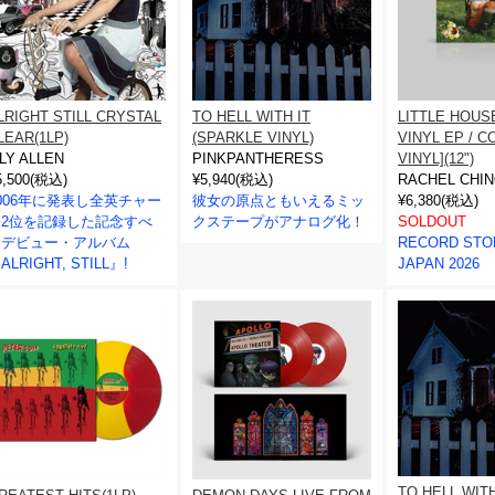
LRIGHT STILL CRYSTAL
TO HELL WITH IT
LITTLE HOUS
LEAR(1LP)
(SPARKLE VINYL)
VINYL EP / 
ILY ALLEN
PINKPANTHERESS
VINYL](12")
5,500(税込)
¥5,940(税込)
RACHEL CHIN
006年に発表し全英チャー
彼女の原点ともいえるミッ
¥6,380(税込)
ト2位を記録した記念すべ
クステープがアナログ化！
SOLDOUT
きデビュー・アルバム
RECORD STO
ALRIGHT, STILL』!
JAPAN 2026
TO HELL WITH