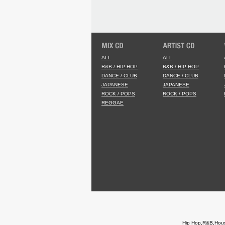
ALL
ALL
R&B / HIP HOP
R&B / HIP HOP
DANCE / CLUB
DANCE / CLUB
JAPANESE
JAPANESE
ROCK / POPS
ROCK / POPS
REGGAE
Hip Hop,R&B