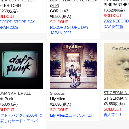
REATEST HITS(1LP)
DEMON DAYS LIVE FROM
PINKPANTHE
ETER TOSH
(2LP)
¥3,520(税込)
7,260(税込)
GORILLAZ
SOLDOUT
OLDOUT
¥8,800(税込)
2022 RECORD
ECORD STORE DAY
SOLDOUT
DAY 限定盤
APAN 2025
RECORD STORE DAY
JAPAN 2025
ST GERMAIN 
UMAN AFTER ALL
Sheezus
ST GERMAIN
aft Punk
Lily Allen
¥3,850(税込)
3,630(税込)
¥2,090(税込)
SOLDOUT
OLDOUT
SOLDOUT
再入荷！！
フト・パンクが2005年に
Lily Allenニューアルバム!!
発表したサード・アルバ
ム。