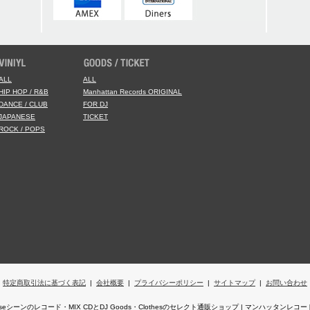
ALL
ALL
HIP HOP / R&B
Manhattan Records ORIGINAL
DANCE / CLUB
FOR DJ
JAPANESE
TICKET
ROCK / POPS
特定商取引法に基づく表記
|
会社概要
|
プライバシーポリシー
|
サイトマップ
|
お問い合わせ
,Houseシーンのレコード・MIX CDとDJ Goods・Clothesのセレクト通販ショップ | マンハッタン