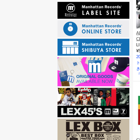
A
C
L
¥
2
『