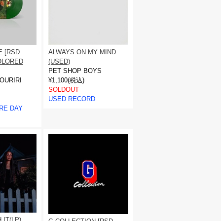
E [RSD
ALWAYS ON MY MIND
COLORED
(USED)
PET SHOP BOYS
OURIRI
¥1,100(税込)
SOLDOUT
USED RECORD
RE DAY
 IT(LP)