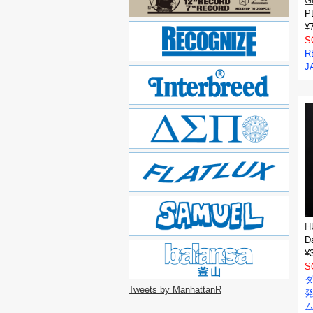
G
P
¥
S
R
J
H
D
¥
S
ダ
Tweets by ManhattanR