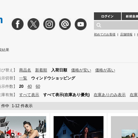
初めてのお客様
|
店舗情報
|
検索結果
並び替え】
商品名
新着順
入荷日順
価格が安い
価格が高い
表示切替】
一覧
ウィンドウショッピング
表示件数】
20
40
60
在庫有無】
すべて表示
すべて表示(在庫あり優先)
在庫ありのみ表示
在庫
2 件中 1-12 件表示