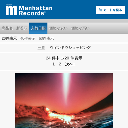
商品名
新着順
入荷日順
価格が安い
価格が高い
20件表示
40件表示
60件表示
一覧
ウィンドウショッピング
24 件中 1-20 件表示
1
2
次へ»