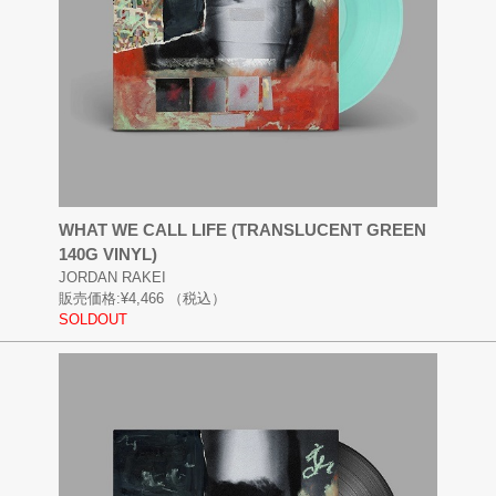
WHAT WE CALL LIFE (TRANSLUCENT GREEN
140G VINYL)
JORDAN RAKEI
販売価格:
¥4,466
（税込）
SOLDOUT