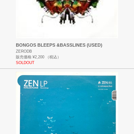
BONGOS BLEEPS &BASSLINES (USED)
ZERODB
販売価格:
¥2,200
（税込）
SOLDOUT