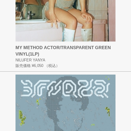
MY METHOD ACTOR/TRANSPARENT GREEN
VINYL(1LP)
NILUFER YANYA
販売価格:
¥6,050
（税込）