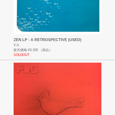
ZEN LP : A RETROSPECTIVE (USED)
V.A.
販売価格:
¥3,300
（税込）
SOLDOUT