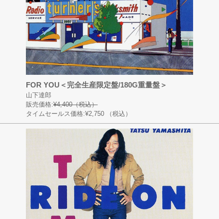
FOR YOU＜完全生産限定盤/180G重量盤＞
山下達郎
販売価格:
¥4,400（税込）
タイムセールス価格:¥2,750
（税込）