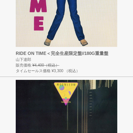
RIDE ON TIME＜完全生産限定盤//180G重量盤
山下達郎
販売価格:
¥4,400（税込）
タイムセールス価格:¥3,300
（税込）