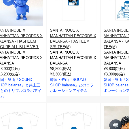
ANTA INOUE X
SANTA INOUE X
SANTA INOUE
ANHATTAN RECORDS X
MANHATTAN RECORDS X
MANHATTAN 
ALANSA - HASHEEM
BALANSA - HASHEEM
BALANSA - KA
IGURE ALL BLUE VER.
S/S TEE(M)
TEE(M)
ANTA INOUE X
SANTA INOUE X
SANTA INOUE
ANHATTAN RECORDS X
MANHATTAN RECORDS X
MANHATTAN 
ALANSA
BALANSA
BALANSA
18,900(税込)
¥8,800(税込)
¥8,800(税込)
13,200(税込)
¥3,300(税込)
¥3,300(税込)
国・釜山「SOUND
韓国・釜山「SOUND
韓国・釜山「S
HOP balansa」と井上三
SHOP balansa」とのコラ
SHOP bala
太とのトリプルコラボアイ
ボレーションアイテム
ボレーション
テム