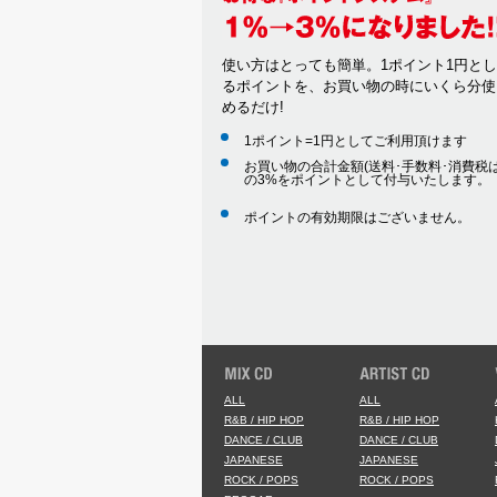
使い方はとっても簡単。1ポイント1円と
るポイントを、お買い物の時にいくら分使
めるだけ!
1ポイント=1円としてご利用頂けます
お買い物の合計金額(送料･手数料･消費税は
の3%をポイントとして付与いたします。
ポイントの有効期限はございません。
ALL
ALL
R&B / HIP HOP
R&B / HIP HOP
DANCE / CLUB
DANCE / CLUB
JAPANESE
JAPANESE
ROCK / POPS
ROCK / POPS