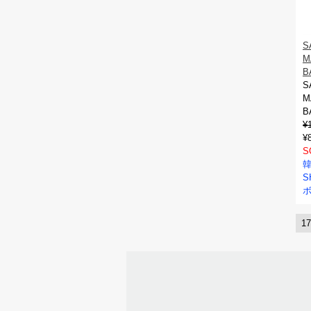
S
M
B
S
M
B
¥
¥
S
韓
S
1