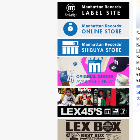
S
M
B
F
S
M
B
¥
¥
韓
S