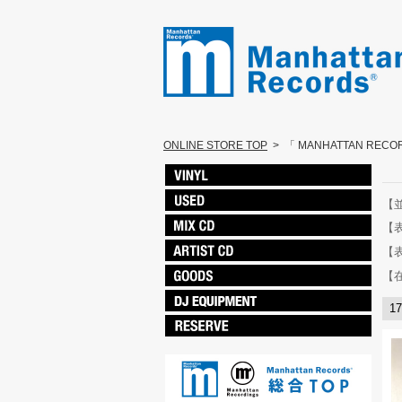
ONLINE STORE TOP
>
「 MANHATTAN REC
【
【
【
【
1