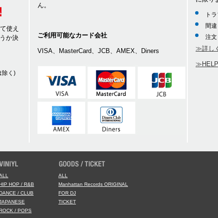
ん。
トラ
間違
して使え
ご利用可能なカード会社
注文
うか決
≫詳し
VISA、MasterCard、JCB、AMEX、Diners
≫HEL
除く)
ALL
ALL
HIP HOP / R&B
Manhattan Records ORIGINAL
DANCE / CLUB
FOR DJ
JAPANESE
TICKET
ROCK / POPS