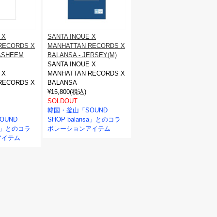
 X
SANTA INOUE X
RECORDS X
MANHATTAN RECORDS X
HASHEEM
BALANSA - JERSEY(M)
SANTA INOUE X
 X
MANHATTAN RECORDS X
RECORDS X
BALANSA
¥15,800(税込)
SOLDOUT
韓国・釜山「SOUND
OUND
SHOP balansa」とのコラ
nsa」とのコラ
ボレーションアイテム
アイテム