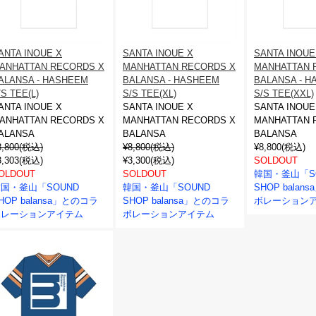
ANTA INOUE X
SANTA INOUE X
SANTA INOUE
ANHATTAN RECORDS X
MANHATTAN RECORDS X
MANHATTAN 
ALANSA - HASHEEM
BALANSA - HASHEEM
BALANSA - 
/S TEE(L)
S/S TEE(XL)
S/S TEE(XXL)
ANTA INOUE X
SANTA INOUE X
SANTA INOUE
ANHATTAN RECORDS X
MANHATTAN RECORDS X
MANHATTAN 
ALANSA
BALANSA
BALANSA
8,800(税込)
¥8,800(税込)
¥8,800(税込)
3,303(税込)
¥3,300(税込)
SOLDOUT
OLDOUT
SOLDOUT
韓国・釜山「S
国・釜山「SOUND
韓国・釜山「SOUND
SHOP bala
HOP balansa」とのコラ
SHOP balansa」とのコラ
ボレーション
ボレーションアイテム
ボレーションアイテム