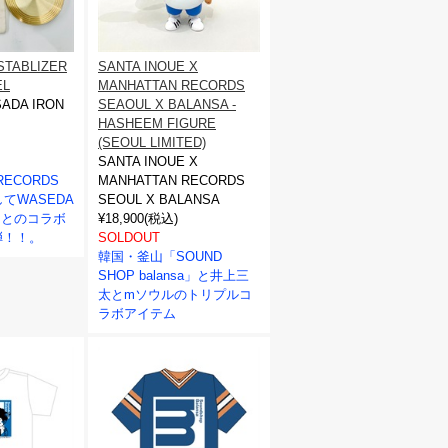
 STABLIZER
SANTA INOUE X
EL
MANHATTAN RECORDS
ADA IRON
SEAOUL X BALANSA -
HASHEEM FIGURE
(SEOUL LIMITED)
SANTA INOUE X
RECORDS
MANHATTAN RECORDS
てWASEDA
SEOUL X BALANSA
S とのコラボ
¥18,900(税込)
弾！！。
SOLDOUT
韓国・釜山「SOUND
SHOP balansa」と井上三
太とmソウルのトリプルコ
ラボアイテム