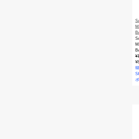
S
M
B
S
M
B
¥
¥
韓
S