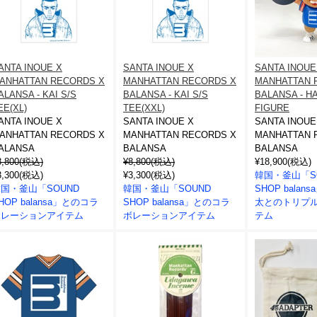
ANTA INOUE X
SANTA INOUE X
SANTA INOUE
ANHATTAN RECORDS X
MANHATTAN RECORDS X
MANHATTAN 
ALANSA - KAI S/S
BALANSA - KAI S/S
BALANSA - 
EE(XL)
TEE(XXL)
FIGURE
ANTA INOUE X
SANTA INOUE X
SANTA INOUE
ANHATTAN RECORDS X
MANHATTAN RECORDS X
MANHATTAN 
ALANSA
BALANSA
BALANSA
8,800(税込)
¥8,800(税込)
¥18,900(税込)
3,300(税込)
¥3,300(税込)
韓国・釜山「S
国・釜山「SOUND
韓国・釜山「SOUND
SHOP bala
HOP balansa」とのコラ
SHOP balansa」とのコラ
太とのトリプ
ボレーションアイテム
ボレーションアイテム
テム