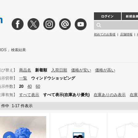
初めてのお客様
|
店舗情報
|
ORDS 」検索結果
並び替え】
商品名
新着順
入荷日順
価格が安い
価格が高い
表示切替】
一覧
ウィンドウショッピング
表示件数】
20
40
60
在庫有無】
すべて表示
すべて表示(在庫あり優先)
在庫ありのみ表示
在庫
7 件中 1-17 件表示