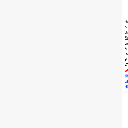
S
M
B
S
S
M
B
¥
¥
S
韓
S