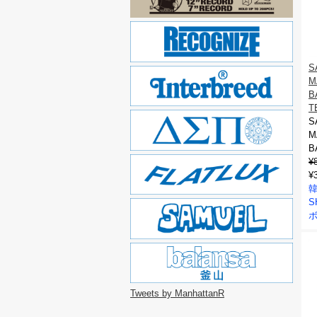
S
M
B
T
S
M
B
¥
¥
韓
S
Tweets by ManhattanR