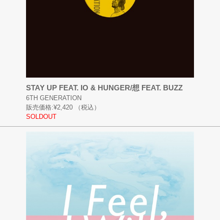
STAY UP FEAT. IO & HUNGER/想 FEAT. BUZZ
6TH GENERATION
販売価格:
¥2,420
（税込）
SOLDOUT