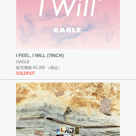
I FEEL, I WILL (7INCH)
GAGLE
販売価格:
¥2,200
（税込）
SOLDOUT