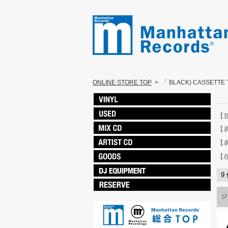
ONLINE STORE TOP
>
「 BLACK) CASSETT
【
【
【
【
9
ジ