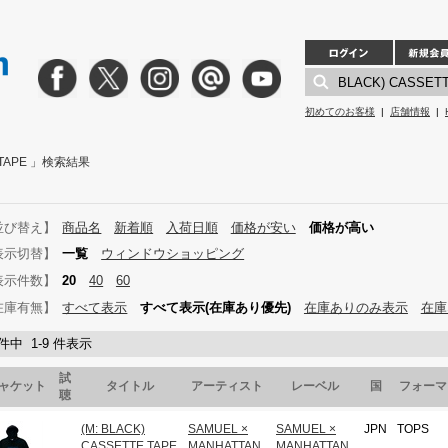
初めてのお客様
|
店舗情報
|
E TAPE 」検索結果
並び替え】
商品名
新着順
入荷日順
価格が安い
価格が高い
表示切替】
一覧
ウィンドウショッピング
表示件数】
20
40
60
在庫有無】
すべて表示
すべて表示(在庫あり優先)
在庫ありのみ表示
在庫
 件中 1-9 件表示
試
ャケット
タイトル
アーティスト
レーベル
国
フォーマ
聴
(M: BLACK)
SAMUEL ×
SAMUEL ×
JPN
TOPS
CASSETTE TAPE
MANHATTAN
MANHATTAN