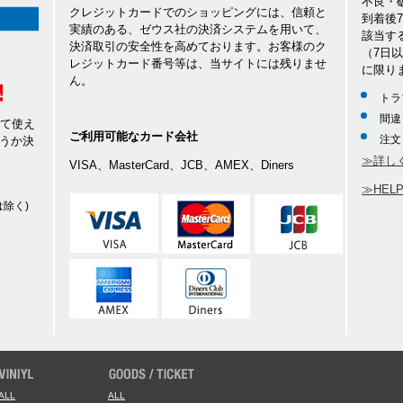
不良・
クレジットカードでのショッピングには、信頼と
到着後
実績のある、ゼウス社の決済システムを用いて、
該当す
決済取引の安全性を高めております。お客様のク
（7日
レジットカード番号等は、当サイトには残りませ
に限り
ん。
トラ
間違
して使え
ご利用可能なカード会社
注文
うか決
≫詳し
VISA、MasterCard、JCB、AMEX、Diners
≫HEL
除く)
ALL
ALL