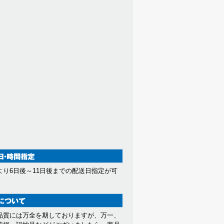
より6日後～11日後までの配送日指定が可
。
品質には万全を期しておりますが、万一、