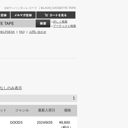
[m]マンハッタンレコード ｜BLACK) CASSETTE TAPE
詳しく検索
アーティスト検索
HELPDESK
|
FAQ
|
お問い合わせ
なしのみ表示
1
ット
ジャンル
最新入荷日
価格
GOODS
2024/9/26
¥8,800
（税込）