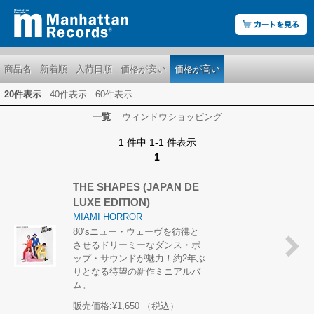
商品名
新着順
入荷日順
価格が安い
価格が高い
20件表示
40件表示
60件表示
一覧
ウィンドウショッピング
1 件中 1-1 件表示
1
THE SHAPES (JAPAN DE
LUXE EDITION)
MIAMI HORROR
80’sニュー・ウェーヴを彷彿と
させるドリーミーなダンス・ポ
ップ・サウンドが魅力！約2年ぶ
りとなる待望の新作ミニアルバ
ム。
販売価格:
¥1,650
（税込）