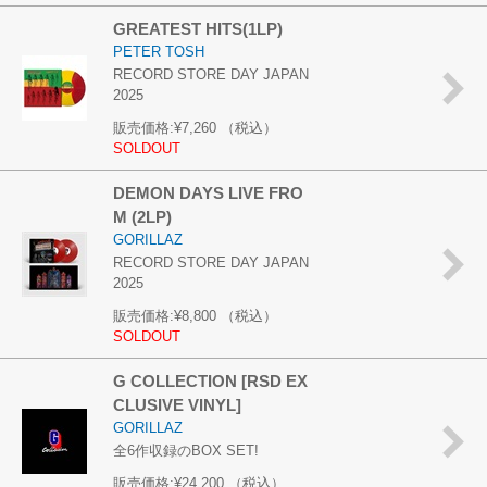
GREATEST HITS(1LP)
PETER TOSH
RECORD STORE DAY JAPAN
2025
販売価格:
¥7,260
（税込）
SOLDOUT
DEMON DAYS LIVE FRO
M (2LP)
GORILLAZ
RECORD STORE DAY JAPAN
2025
販売価格:
¥8,800
（税込）
SOLDOUT
G COLLECTION [RSD EX
CLUSIVE VINYL]
GORILLAZ
全6作収録のBOX SET!
販売価格:
¥24,200
（税込）