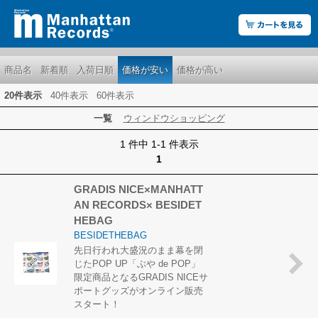
商品名
新着順
入荷日順
価格が安い
価格が高い
20件表示
40件表示
60件表示
一覧
ウィンドウショッピング
1 件中 1-1 件表示
1
GRADIS NICE×MANHATT
AN RECORDS× BESIDET
HEBAG
BESIDETHEBAG
先日行われ大盛況のまま幕を閉
じたPOP UP「ぶや de POP」
限定商品となるGRADIS NICEサ
ポートグッズがオンライン販売
スタート！