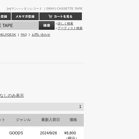
[m]マンハッタンレコード ｜GRAY) CASSETTE TAPE
詳しく検索
アーティスト検索
HELPDESK
|
FAQ
|
お問い合わせ
なしのみ表示
1
ット
ジャンル
最新入荷日
価格
GOODS
2024/9/26
¥8,800
（税込）