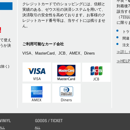
不良・
クレジットカードでのショッピングには、信頼と
到着後
実績のある、ゼウス社の決済システムを用いて、
該当す
決済取引の安全性を高めております。お客様のク
（7日
レジットカード番号等は、当サイトには残りませ
に限り
ん。
トラ
間違
して使え
ご利用可能なカード会社
注文
うか決
≫詳し
VISA、MasterCard、JCB、AMEX、Diners
≫HEL
除く)
ALL
ALL