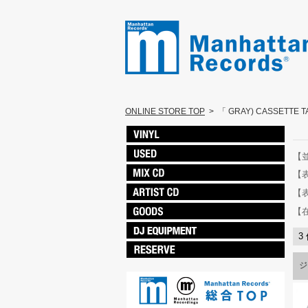
ONLINE STORE TOP
>
「 GRAY) CASSETTE
【
【
【
【
3
ジ