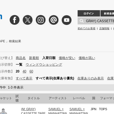
初めてのお客様
|
店舗情報
|
 TAPE 」検索結果
並び替え】
商品名
新着順
入荷日順
価格が安い
価格が高い
表示切替】
一覧
ウィンドウショッピング
表示件数】
20
40
60
在庫有無】
すべて表示
すべて表示(在庫あり優先)
在庫ありのみ表示
在庫
 件中 1-3 件表示
試
ャケット
タイトル
アーティスト
レーベル
国
フォーマ
聴
(M: GRAY)
SAMUEL ×
SAMUEL ×
JPN
TOPS
CASSETTE TAPE
MANHATTAN
MANHATTAN