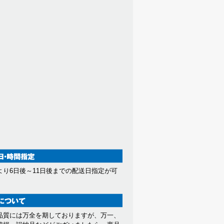
より6日後～11日後までの配送日指定が可
。
品質には万全を期しておりますが、万一、