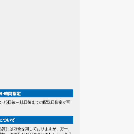
より6日後～11日後までの配送日指定が可
。
品質には万全を期しておりますが、万一、