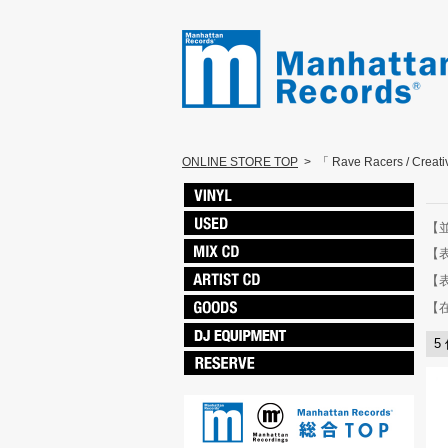
ONLINE STORE TOP
>
「 Rave Racers / Cre
【
【
【
【
5