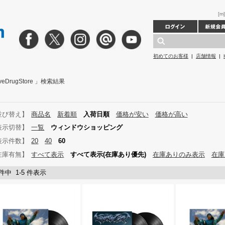
[m
初めてのお客様
|
店舗情報
|
ativeDrugStore 」検索結果
並び替え】
商品名
新着順
入荷日順
価格が安い
価格が高い
表示切替】
一覧
ウィンドウショッピング
表示件数】
20
40
60
在庫有無】
すべて表示
すべて表示(在庫あり優先)
在庫ありのみ表示
在庫
 件中 1-5 件表示