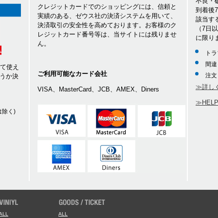
不良・
クレジットカードでのショッピングには、信頼と
到着後
実績のある、ゼウス社の決済システムを用いて、
該当す
決済取引の安全性を高めております。お客様のク
（7日
レジットカード番号等は、当サイトには残りませ
に限り
ん。
トラ
間違
して使え
ご利用可能なカード会社
注文
うか決
≫詳し
VISA、MasterCard、JCB、AMEX、Diners
≫HEL
除く)
ALL
ALL