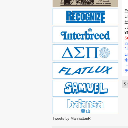
E
L
J
¥
S
2
J
L
テ
5
Tweets by ManhattanR