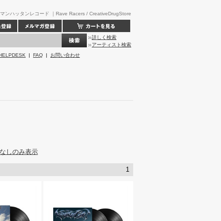
]マンハッタンレコード ｜Rave Racers / CreativeDrugStore
詳しく検索
アーティスト検索
HELPDESK
|
FAQ
|
お問い合わせ
なしのみ表示
1