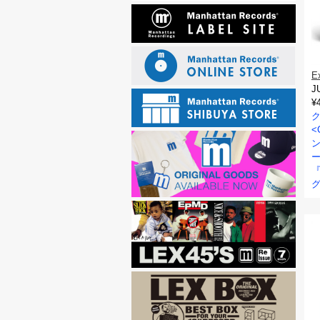
E
J
¥
<
ン
ー
『