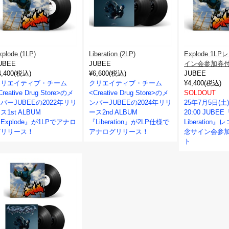
xplode (1LP)
Liberation (2LP)
Explode 1L
UBEE
JUBEE
イン会参加券
4,400(税込)
¥6,600(税込)
JUBEE
クリエイティブ・チーム
クリエイティブ・チーム
¥4,400(税込)
Creative Drug Store>のメ
<Creative Drug Store>のメ
SOLDOUT
バーJUBEEの2022年リリ
ンバーJUBEEの2024年リリ
25年7月5日(土)
ス1st ALBUM
ース2nd ALBUM
20:00 JUBEE『
Explode』が1LPでアナロ
『Liberation』が2LP仕様で
Liberatio
グリリース！
アナログリリース！
念サイン会参
ト