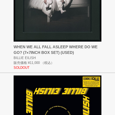
WHEN WE ALL FALL ASLEEP WHERE DO WE
GO? (7×7INCH BOX SET) (USED)
BILLIE EILISH
販売価格:
¥11,000
（税込）
SOLDOUT