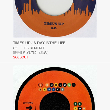
TIMES UP / A DAY INTHE LIFE
O.C. / LES DEMERLE
販売価格:
¥1,760
（税込）
SOLDOUT