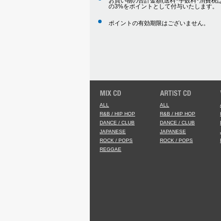
お買い物の合計金額(送料･手数料･消費税は
の3%をポイントとして付与いたします。
ポイントの有効期限はございません。
ALL
ALL
R&B / HIP HOP
R&B / HIP HOP
DANCE / CLUB
DANCE / CLUB
JAPANESE
JAPANESE
ROCK / POPS
ROCK / POPS
REGGAE