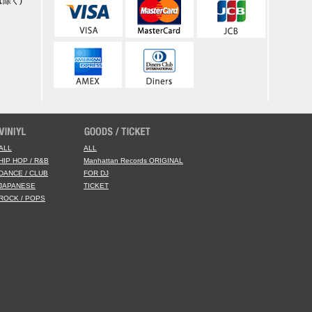
除く)
ALL
ALL
HIP HOP / R&B
Manhattan Records ORIGINAL
DANCE / CLUB
FOR DJ
JAPANESE
TICKET
ROCK / POPS