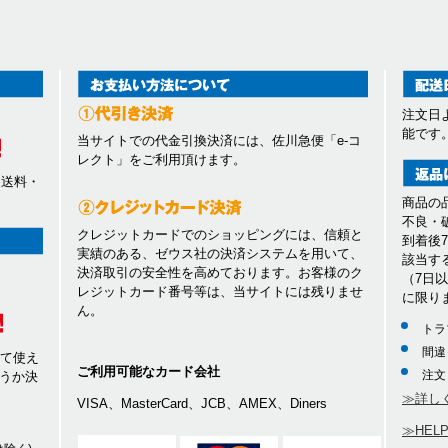
注文日
能です
当サイトでの代金引換決済には、佐川急便「e-コ
レクト」をご利用頂けます。
、送料・
商品の
不良・
クレジットカードでのショッピングには、信頼と
到着後
実績のある、ゼウス社の決済システムを用いて、
該当す
決済取引の安全性を高めております。お客様のク
（7日
レジットカード番号等は、当サイトには残りませ
に限り
ん。
トラ
間違
して使え
ご利用可能なカード会社
注文
うか決
≫詳し
VISA、MasterCard、JCB、AMEX、Diners
≫HEL