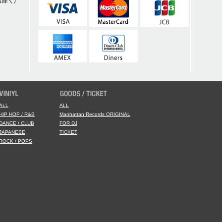
除く)
ALL
ALL
HIP HOP / R&B
Manhattan Records ORIGINAL
DANCE / CLUB
FOR DJ
JAPANESE
TICKET
ROCK / POPS