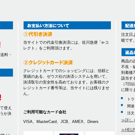
注文日
能です
当サイトでの代金引換決済には、佐川急便「e-コ
レクト」をご利用頂けます。
、送料・
商品の
不良・
クレジットカードでのショッピングには、信頼と
到着後
実績のある、ゼウス社の決済システムを用いて、
該当す
決済取引の安全性を高めております。お客様のク
（7日
レジットカード番号等は、当サイトには残りませ
に限り
ん。
トラ
間違
して使え
ご利用可能なカード会社
注文
うか決
≫詳し
VISA、MasterCard、JCB、AMEX、Diners
≫HEL