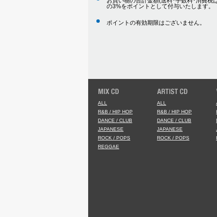
お買い物の合計金額(送料･手数料･消費税は
の3%をポイントとして付与いたします。
ポイントの有効期限はございません。
ALL
ALL
R&B / HIP HOP
R&B / HIP HOP
DANCE / CLUB
DANCE / CLUB
JAPANESE
JAPANESE
ROCK / POPS
ROCK / POPS
REGGAE