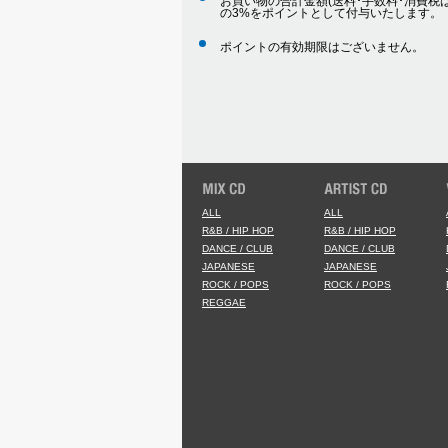
お買い物の合計金額(送料･手数料･消費税は
の3%をポイントとして付与いたします。
ポイントの有効期限はございません。
ALL
ALL
R&B / HIP HOP
R&B / HIP HOP
DANCE / CLUB
DANCE / CLUB
JAPANESE
JAPANESE
ROCK / POPS
ROCK / POPS
REGGAE