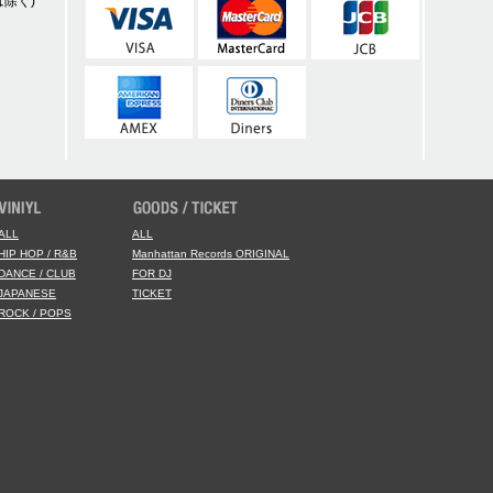
除く)
ALL
ALL
HIP HOP / R&B
Manhattan Records ORIGINAL
DANCE / CLUB
FOR DJ
JAPANESE
TICKET
ROCK / POPS