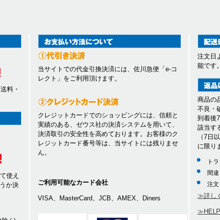
注文日
能です
当サイトでの代金引換決済には、佐川急便「e-コ
レクト」をご利用頂けます。
、送料・
商品の
不良・
クレジットカードでのショッピングには、信頼と
到着後
実績のある、ゼウス社の決済システムを用いて、
該当す
決済取引の安全性を高めております。お客様のク
（7日
レジットカード番号等は、当サイトには残りませ
に限り
ん。
トラ
間違
して使え
ご利用可能なカード会社
注文
うか決
≫詳し
VISA、MasterCard、JCB、AMEX、Diners
≫HEL