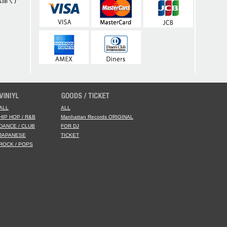
除く)
ALL
ALL
HIP HOP / R&B
Manhattan Records ORIGINAL
DANCE / CLUB
FOR DJ
JAPANESE
TICKET
ROCK / POPS