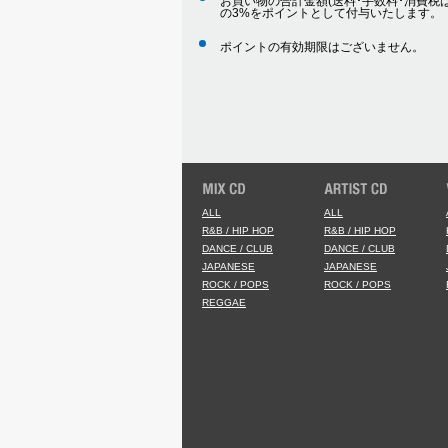
お買い物の合計金額(送料･手数料･消費税は
の3%をポイントとして付与いたします。
ポイントの有効期限はございません。
ALL
ALL
R&B / HIP HOP
R&B / HIP HOP
DANCE / CLUB
DANCE / CLUB
JAPANESE
JAPANESE
ROCK / POPS
ROCK / POPS
REGGAE