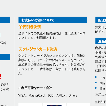
注文日
能です
当サイトでの代金引換決済には、佐川急便「e-コ
レクト」をご利用頂けます。
、送料・
商品の
不良・
クレジットカードでのショッピングには、信頼と
到着後
実績のある、ゼウス社の決済システムを用いて、
該当す
決済取引の安全性を高めております。お客様のク
（7日
レジットカード番号等は、当サイトには残りませ
に限り
ん。
トラ
間違
して使え
ご利用可能なカード会社
注文
うか決
≫詳し
VISA、MasterCard、JCB、AMEX、Diners
≫HEL