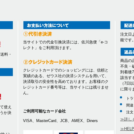
注文日
能です
当サイトでの代金引換決済には、佐川急便「e-コ
レクト」をご利用頂けます。
、送料・
商品の
不良・
クレジットカードでのショッピングには、信頼と
到着後
実績のある、ゼウス社の決済システムを用いて、
該当す
決済取引の安全性を高めております。お客様のク
（7日
レジットカード番号等は、当サイトには残りませ
に限り
ん。
トラ
間違
して使え
ご利用可能なカード会社
注文
うか決
≫詳し
VISA、MasterCard、JCB、AMEX、Diners
≫HEL