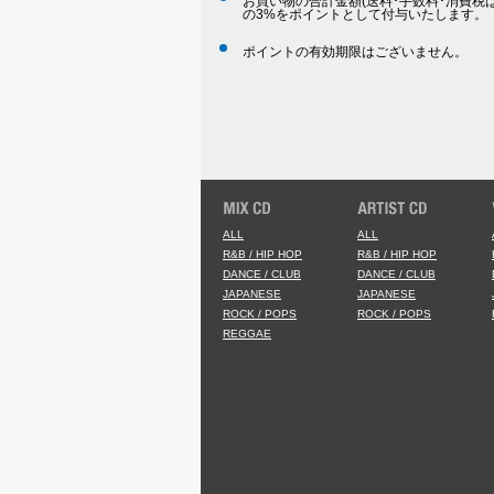
お買い物の合計金額(送料･手数料･消費税は
の3%をポイントとして付与いたします。
ポイントの有効期限はございません。
ALL
ALL
R&B / HIP HOP
R&B / HIP HOP
DANCE / CLUB
DANCE / CLUB
JAPANESE
JAPANESE
ROCK / POPS
ROCK / POPS
REGGAE