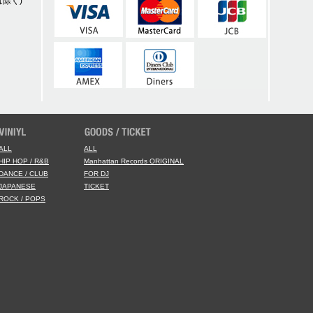
除く)
ALL
ALL
HIP HOP / R&B
Manhattan Records ORIGINAL
DANCE / CLUB
FOR DJ
JAPANESE
TICKET
ROCK / POPS