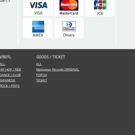
除く)
ALL
ALL
HIP HOP / R&B
Manhattan Records ORIGINAL
DANCE / CLUB
FOR DJ
JAPANESE
TICKET
ROCK / POPS