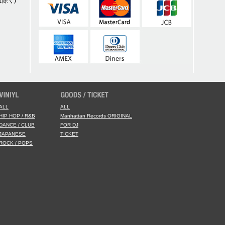
除く)
ALL
ALL
HIP HOP / R&B
Manhattan Records ORIGINAL
DANCE / CLUB
FOR DJ
JAPANESE
TICKET
ROCK / POPS