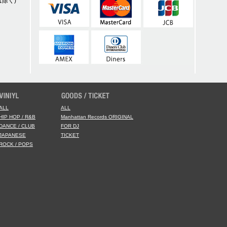
除く)
ALL
ALL
HIP HOP / R&B
Manhattan Records ORIGINAL
DANCE / CLUB
FOR DJ
JAPANESE
TICKET
ROCK / POPS