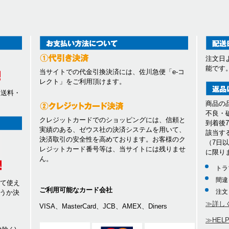
注文日
能です
当サイトでの代金引換決済には、佐川急便「e-コ
レクト」をご利用頂けます。
、送料・
商品の
不良・
クレジットカードでのショッピングには、信頼と
到着後
実績のある、ゼウス社の決済システムを用いて、
該当す
決済取引の安全性を高めております。お客様のク
（7日
レジットカード番号等は、当サイトには残りませ
に限り
ん。
トラ
間違
して使え
ご利用可能なカード会社
注文
うか決
≫詳し
VISA、MasterCard、JCB、AMEX、Diners
≫HEL