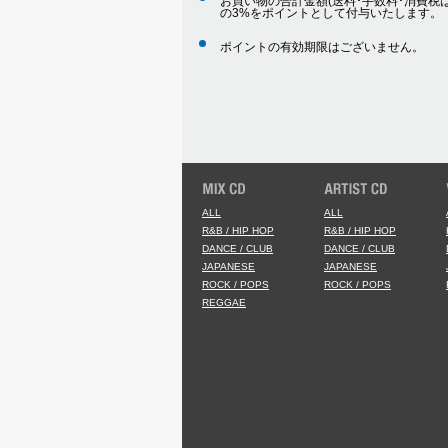
お買い物の合計金額(送料･手数料･消費税は
の3%をポイントとして付与いたします。
ポイントの有効期限はございません。
ALL
ALL
R&B / HIP HOP
R&B / HIP HOP
DANCE / CLUB
DANCE / CLUB
JAPANESE
JAPANESE
ROCK / POPS
ROCK / POPS
REGGAE