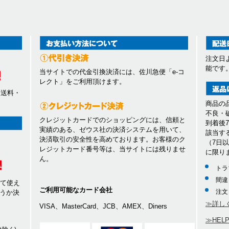
注文日
能です
当サイトでの代金引換決済には、佐川急便「e-コ
レクト」をご利用頂けます。
、送料・
商品の
不良・
クレジットカードでのショッピングには、信頼と
到着後
実績のある、ゼウス社の決済システムを用いて、
該当す
決済取引の安全性を高めております。お客様のク
（7日
レジットカード番号等は、当サイトには残りませ
に限り
ん。
トラ
間違
して使え
ご利用可能なカード会社
注文
うか決
≫詳し
VISA、MasterCard、JCB、AMEX、Diners
≫HEL