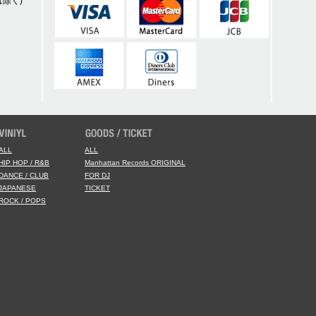
除く)
ALL
ALL
HIP HOP / R&B
Manhattan Records ORIGINAL
DANCE / CLUB
FOR DJ
JAPANESE
TICKET
ROCK / POPS