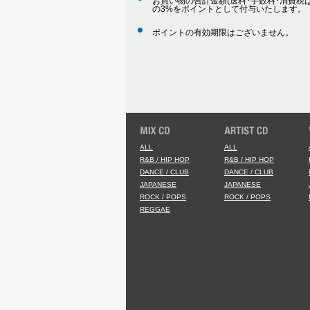
お買い物の合計金額(送料･手数料･消費税は
の3%をポイントとして付与いたします。
ポイントの有効期限はございません。
ALL
ALL
R&B / HIP HOP
R&B / HIP HOP
DANCE / CLUB
DANCE / CLUB
JAPANESE
JAPANESE
ROCK / POPS
ROCK / POPS
REGGAE