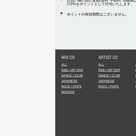
お買い物の合計金額(送料･手数料･消費税は
の3%をポイントとして付与いたします。
ポイントの有効期限はございません。
ALL
ALL
R&B / HIP HOP
R&B / HIP HOP
DANCE / CLUB
DANCE / CLUB
JAPANESE
JAPANESE
ROCK / POPS
ROCK / POPS
REGGAE