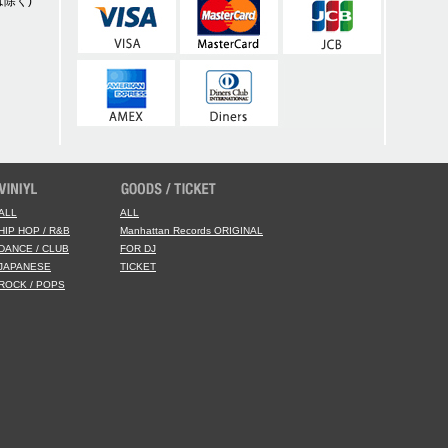
除く)
ALL
ALL
HIP HOP / R&B
Manhattan Records ORIGINAL
DANCE / CLUB
FOR DJ
JAPANESE
TICKET
ROCK / POPS