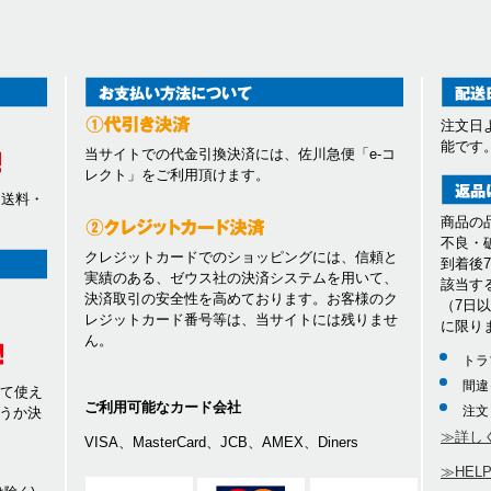
注文日
能です
当サイトでの代金引換決済には、佐川急便「e-コ
レクト」をご利用頂けます。
、送料・
商品の
不良・
クレジットカードでのショッピングには、信頼と
到着後
実績のある、ゼウス社の決済システムを用いて、
該当す
決済取引の安全性を高めております。お客様のク
（7日
レジットカード番号等は、当サイトには残りませ
に限り
ん。
トラ
間違
して使え
ご利用可能なカード会社
注文
うか決
≫詳し
VISA、MasterCard、JCB、AMEX、Diners
≫HEL