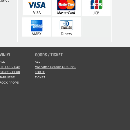
除く)
ALL
ALL
HIP HOP / R&B
Manhattan Records ORIGINAL
DANCE / CLUB
FOR DJ
JAPANESE
TICKET
ROCK / POPS