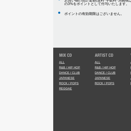
お買い物の合計金額(送料･手数料･消費税は
の3%をポイントとして付与いたします。
ポイントの有効期限はございません。
ALL
ALL
R&B / HIP HOP
R&B / HIP HOP
DANCE / CLUB
DANCE / CLUB
JAPANESE
JAPANESE
ROCK / POPS
ROCK / POPS
REGGAE