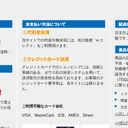
注文日
能です
当サイトでの代金引換決済には、佐川急便「e-コ
レクト」をご利用頂けます。
、送料・
商品の
不良・
クレジットカードでのショッピングには、信頼と
到着後
実績のある、ゼウス社の決済システムを用いて、
該当す
決済取引の安全性を高めております。お客様のク
（7日
レジットカード番号等は、当サイトには残りませ
に限り
ん。
トラ
間違
して使え
ご利用可能なカード会社
注文
うか決
≫詳し
VISA、MasterCard、JCB、AMEX、Diners
≫HEL