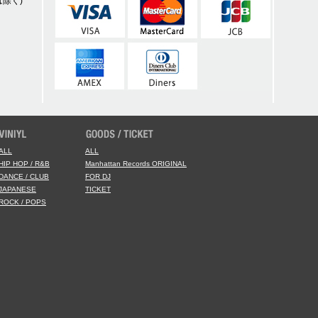
除く)
ALL
ALL
HIP HOP / R&B
Manhattan Records ORIGINAL
DANCE / CLUB
FOR DJ
JAPANESE
TICKET
ROCK / POPS