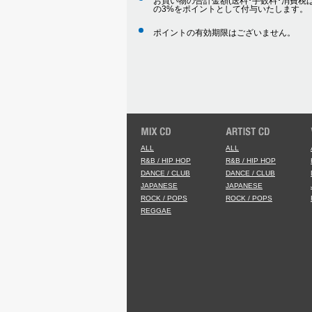
お買い物の合計金額(送料･手数料･消費税は
の3%をポイントとして付与いたします。
ポイントの有効期限はございません。
ALL
ALL
R&B / HIP HOP
R&B / HIP HOP
DANCE / CLUB
DANCE / CLUB
JAPANESE
JAPANESE
ROCK / POPS
ROCK / POPS
REGGAE