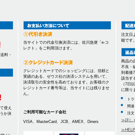
注文日
能です
当サイトでの代金引換決済には、佐川急便「e-コ
レクト」をご利用頂けます。
、送料・
商品の
不良・
クレジットカードでのショッピングには、信頼と
到着後
実績のある、ゼウス社の決済システムを用いて、
該当す
決済取引の安全性を高めております。お客様のク
（7日
レジットカード番号等は、当サイトには残りませ
に限り
ん。
トラ
間違
して使え
ご利用可能なカード会社
注文
うか決
≫詳し
VISA、MasterCard、JCB、AMEX、Diners
≫HEL