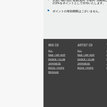
お買い物の合計金額(送料･手数料･消費税は
の3%をポイントとして付与いたします。
ポイントの有効期限はございません。
ALL
ALL
R&B / HIP HOP
R&B / HIP HOP
DANCE / CLUB
DANCE / CLUB
JAPANESE
JAPANESE
ROCK / POPS
ROCK / POPS
REGGAE