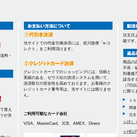
注文日
能です
当サイトでの代金引換決済には、佐川急便「e-コ
レクト」をご利用頂けます。
、送料・
商品の
不良・
クレジットカードでのショッピングには、信頼と
到着後
実績のある、ゼウス社の決済システムを用いて、
該当す
決済取引の安全性を高めております。お客様のク
（7日
レジットカード番号等は、当サイトには残りませ
に限り
ん。
トラ
間違
して使え
ご利用可能なカード会社
注文
うか決
≫詳し
VISA、MasterCard、JCB、AMEX、Diners
≫HEL