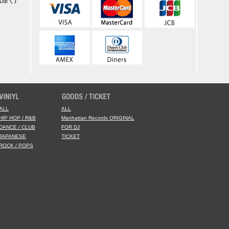
除く)
ALL
ALL
HIP HOP / R&B
Manhattan Records ORIGINAL
DANCE / CLUB
FOR DJ
JAPANESE
TICKET
ROCK / POPS