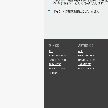
お買い物の合計金額(送料･手数料･消費税は
の3%をポイントとして付与いたします。
ポイントの有効期限はございません。
ALL
ALL
R&B / HIP HOP
R&B / HIP HOP
DANCE / CLUB
DANCE / CLUB
JAPANESE
JAPANESE
ROCK / POPS
ROCK / POPS
REGGAE