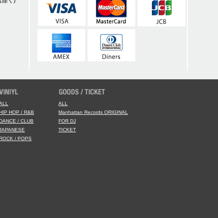
除く)
ALL
ALL
HIP HOP / R&B
Manhattan Records ORIGINAL
DANCE / CLUB
FOR DJ
JAPANESE
TICKET
ROCK / POPS