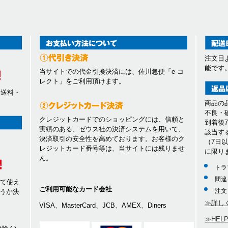
注文日
能です
当サイトでの代金引換決済には、佐川急便「e-コ
レクト」をご利用頂けます。
、送料・
商品の
不良・
クレジットカードでのショッピングには、信頼と
到着後
実績のある、ゼウス社の決済システムを用いて、
該当す
決済取引の安全性を高めております。お客様のク
（7日
レジットカード番号等は、当サイトには残りませ
に限り
ん。
トラ
間違
して使え
ご利用可能なカード会社
注文
うか決
≫詳し
VISA、MasterCard、JCB、AMEX、Diners
≫HEL