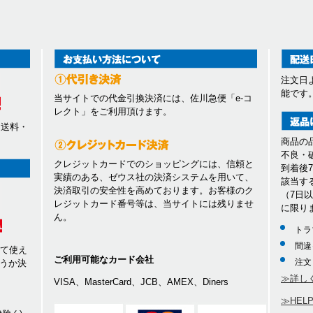
注文日
能です
当サイトでの代金引換決済には、佐川急便「e-コ
レクト」をご利用頂けます。
、送料・
商品の
不良・
クレジットカードでのショッピングには、信頼と
到着後
実績のある、ゼウス社の決済システムを用いて、
該当す
決済取引の安全性を高めております。お客様のク
（7日
レジットカード番号等は、当サイトには残りませ
に限り
ん。
トラ
間違
して使え
ご利用可能なカード会社
注文
うか決
≫詳し
VISA、MasterCard、JCB、AMEX、Diners
≫HEL