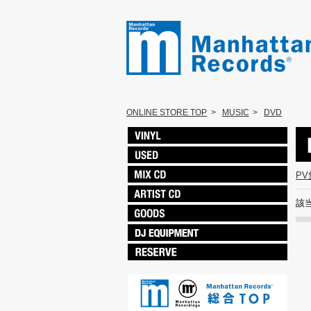
ONLINE STORE TOP
>
MUSIC
>
DVD
PV
該