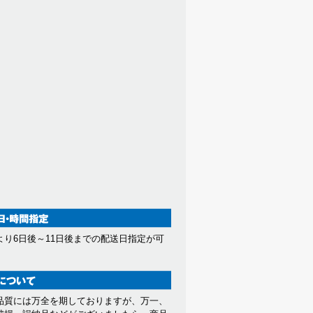
より6日後～11日後までの配送日指定が可
。
品質には万全を期しておりますが、万一、