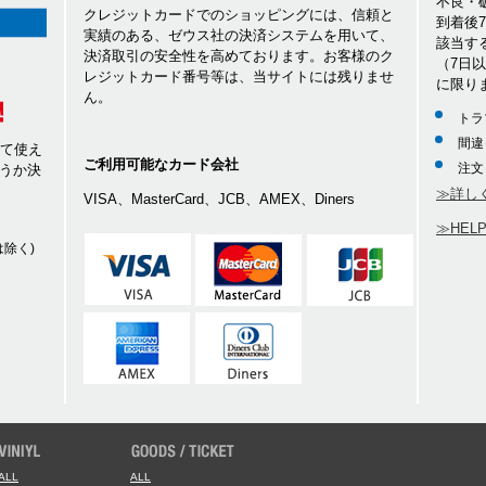
不良・
クレジットカードでのショッピングには、信頼と
到着後
実績のある、ゼウス社の決済システムを用いて、
該当す
決済取引の安全性を高めております。お客様のク
（7日
レジットカード番号等は、当サイトには残りませ
に限り
ん。
トラ
間違
して使え
ご利用可能なカード会社
注文
うか決
≫詳し
VISA、MasterCard、JCB、AMEX、Diners
≫HEL
除く)
ALL
ALL