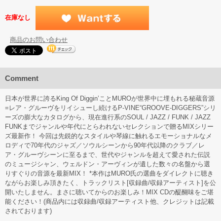
在庫なし
商品のお問い合わせ
Comment
日本が世界に誇るKing Of Diggin’ことMUROが世界中に埋もれる秘蔵音源
=レア・グルーヴをリイシューし続けるP-VINE“GROOVE-DIGGERS”シリ
ーズの膨大なカタログから、現在進行系のSOUL / JAZZ / FUNK / JAZZ
FUNKまでジャンルや年代にとらわれないセレクションで贈るMIXシリー
ズ最新作！ 今回は先鋭的なスタイルや琴線に触れるエモーショナルなメ
ロディで70年代のジャズ／ソウルシーンから90年代以降のクラブ／レ
ア・グルーヴシーンに至るまで、世代やジャンルを超えて愛された伝説
のミュージシャン、ウェルドン・アーヴィンが遺した数々の名盤から選
りすぐりの音源を最新MIX！ *本作はMURO氏の選曲をダイレクトに聴き
ながらお楽しみ頂きたく、トラックリスト[収録曲/収録アーティスト]を公
開いたしません。まさに聴いてからのお楽しみ！MIX CDの醍醐味をご堪
能ください！(商品内には収録曲/収録アーティスト他、クレジットは記載
されております)