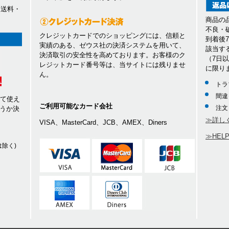
、送料・
商品の
不良・
クレジットカードでのショッピングには、信頼と
到着後
実績のある、ゼウス社の決済システムを用いて、
該当す
決済取引の安全性を高めております。お客様のク
（7日
レジットカード番号等は、当サイトには残りませ
に限り
ん。
トラ
間違
して使え
ご利用可能なカード会社
注文
うか決
≫詳し
VISA、MasterCard、JCB、AMEX、Diners
≫HEL
除く)