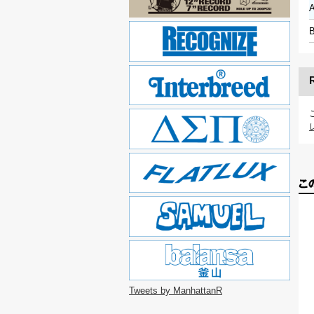
A
B
Tweets by ManhattanR