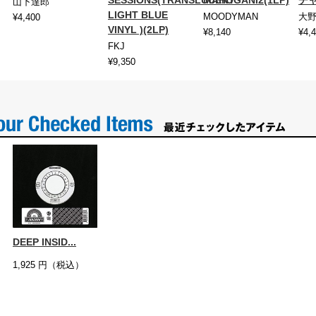
SESSIONS(TRANSLUCENT
MAHOGANI2(1LP)
チャ
山下達郎
LIGHT BLUE
MOODYMAN
大
¥4,400
VINYL )(2LP)
¥8,140
¥4,
FKJ
¥9,350
DEEP INSID...
1,925
円（税込）