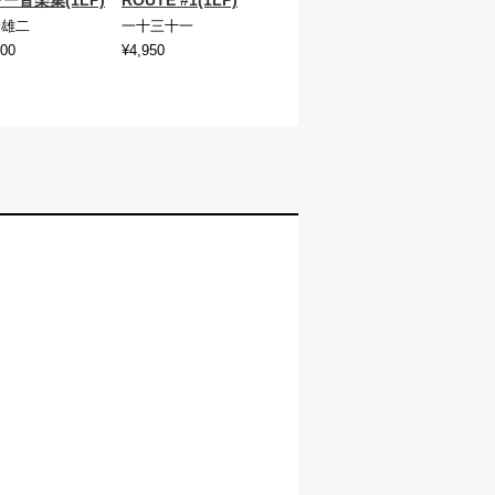
ー音楽集(1LP)
ROUTE #1(1LP)
野雄二
一十三十一
400
¥4,950