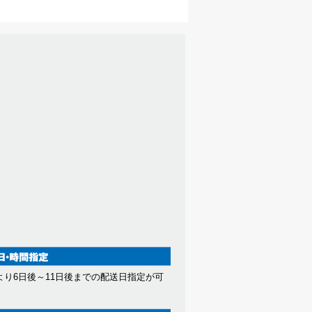
より6日後～11日後までの配送日指定が可
。