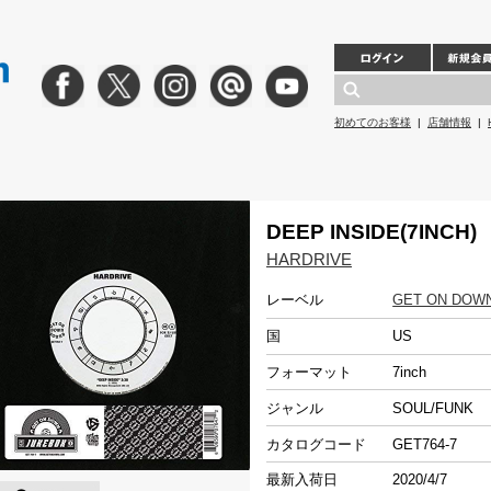
初めてのお客様
|
店舗情報
|
DEEP INSIDE(7INCH)
HARDRIVE
レーベル
GET ON DOW
国
US
フォーマット
7inch
ジャンル
SOUL/FUNK
カタログコード
GET764-7
最新入荷日
2020/4/7