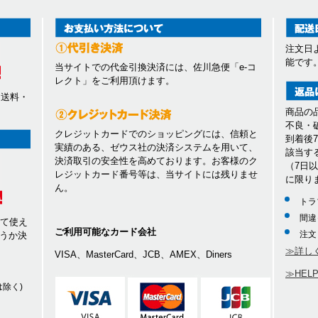
注文日
能です
当サイトでの代金引換決済には、佐川急便「e-コ
レクト」をご利用頂けます。
、送料・
商品の
不良・
クレジットカードでのショッピングには、信頼と
到着後
実績のある、ゼウス社の決済システムを用いて、
該当す
決済取引の安全性を高めております。お客様のク
（7日
レジットカード番号等は、当サイトには残りませ
に限り
ん。
トラ
間違
して使え
ご利用可能なカード会社
注文
うか決
≫詳し
VISA、MasterCard、JCB、AMEX、Diners
≫HEL
除く)