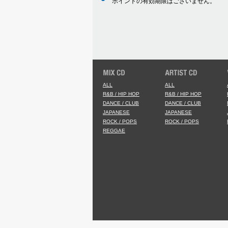
ポイントの有効期限はございません。
ALL
ALL
R&B / HIP HOP
R&B / HIP HOP
DANCE / CLUB
DANCE / CLUB
JAPANESE
JAPANESE
ROCK / POPS
ROCK / POPS
REGGAE