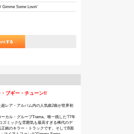
/ Gimme Some Lovin'
・ブギー・チューン!!
た超レア・アルバム内の人気曲2曲が世界初
ーカル・グループTrama。唯一残した'77年
す!!コズミックな雰囲気も最高すぎる稀代のデ
真正銘のキラー・トラックです。そしてB面
アミファンク"Gimme Some