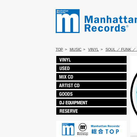
TOP
>
MUSIC
>
VINYL
>
SOUL ／ FUNK ／ 