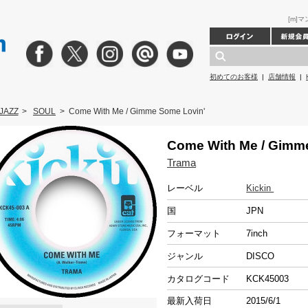
[m]マ
初めてのお客様
|
店舗情報
|
JAZZ
>
SOUL
>
Come With Me / Gimme Some Lovin'
Come With Me / Gimm
Trama
レーベル
Kickin
国
JPN
フォーマット
7inch
ジャンル
DISCO
カタログコード
KCK45003
最新入荷日
2015/6/1