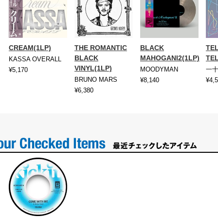
CREAM(1LP)
THE ROMANTIC
BLACK
TE
BLACK
MAHOGANI2(1LP)
TEL
KASSA OVERALL
VINYL(1LP)
MOODYMAN
一
¥5,170
BRUNO MARS
¥8,140
¥4,
¥6,380