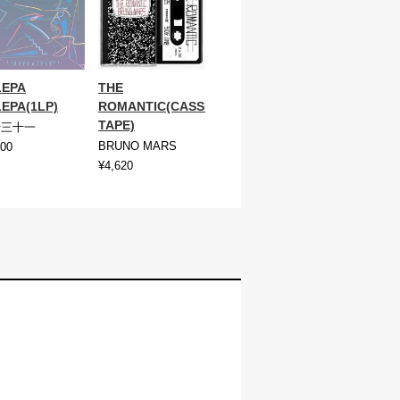
LEPA
THE
EPA(1LP)
ROMANTIC(CASSETTE
TAPE)
十三十一
BRUNO MARS
500
¥4,620