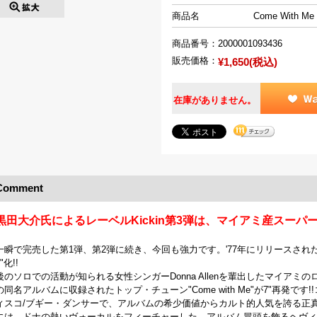
商品名
Come With Me 
商品番号：
2000001093436
販売価格：
¥1,650(税込)
在庫がありません。
Comment
黒田大介氏によるレーベルKickin第3弾は、マイアミ産スーパー
一瞬で完売した第1弾、第2弾に続き、今回も強力です。'77年にリリースされ
"化!!
後のソロでの活動が知られる女性シンガーDonna Allenを輩出したマイアミのロ
の同名アルバムに収録されたトップ・チューン"Come with Me"が7"再発で
ィスコ/ブギー・ダンサーで、アルバムの希少価値からカルト的人気を誇る正
には、ドナの熱いヴォーカルをフィーチャーした、アルバム冒頭を飾るヘヴィ・マイ