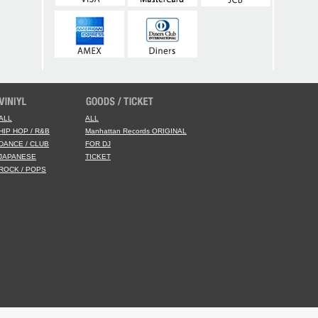
ALL
ALL
HIP HOP / R&B
Manhattan Records ORIGINAL
DANCE / CLUB
FOR DJ
JAPANESE
TICKET
ROCK / POPS