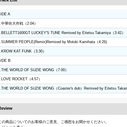
SIDE A
1.中華街大作戦（2:04）
2.BELLETT1600GT LUCKEY'S TUNE Remixed by Eitetsu Takamiya（3:42）
3.SUMMER PEOPLE(Remix)Remixed by Motoki Kamihata（4:26)
4.KROW KAT FUNK（3:30）
IDE B:
1.THE WORLD OF SUZIE WONG（7:00）
2.LOVE ROCKET（4:57）
3.THE WORLD OF SUZIE WONG（Coaster's dub）Remixed by Eitetsu Takam
Review
この商品についてのお客様のご意見、ご感想をお聞かせください。