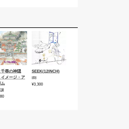
と千尋の神隠
SEEK(12INCH)
 イメージ・ア
IRI
バム
¥3,300
石譲
180