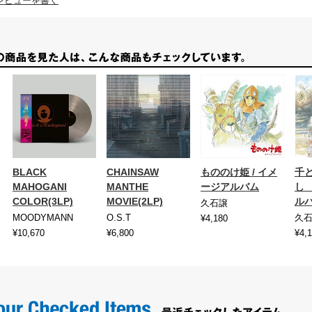
レビューを書く
BLACK
CHAINSAW
もののけ姫 / イメ
千
MAHOGANI
MANTHE
ージアルバム
し
COLOR(3LP)
MOVIE(2LP)
ル
久石譲
MOODYMANN
O.S.T
久
¥4,180
¥10,670
¥6,800
¥4,