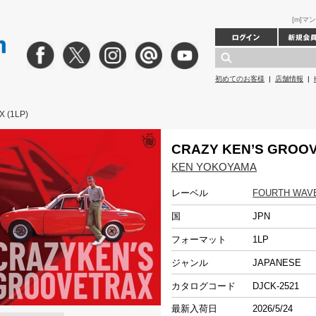
[m]マ
初めてのお客様
|
店舗情報
|
 (1LP)
CRAZY KEN’S GROOV
KEN YOKOYAMA
レーベル
FOURTH WAV
国
JPN
フォーマット
1LP
ジャンル
JAPANESE
カタログコード
DJCK-2521
最新入荷日
2026/5/24