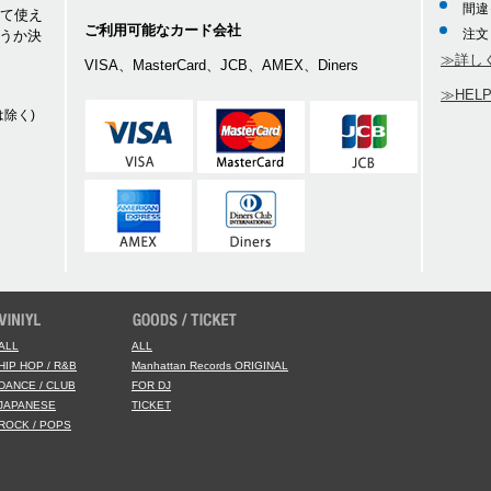
間違
して使え
ご利用可能なカード会社
注文
うか決
≫詳し
VISA、MasterCard、JCB、AMEX、Diners
≫HEL
除く)
ALL
ALL
HIP HOP / R&B
Manhattan Records ORIGINAL
DANCE / CLUB
FOR DJ
JAPANESE
TICKET
ROCK / POPS