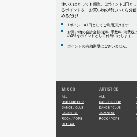
使い方はとっても簡単。1ポイント1円と
るポイントを、お買い物の時にいくら分使
めるだけ!
1ポイント=1円としてご利用頂けます
お買い物の合計金額(送料･手数料･消費税は
の3%をポイントとして付与いたします。
ポイントの有効期限はございません。
ALL
ALL
R&B / HIP HOP
R&B / HIP HOP
DANCE / CLUB
DANCE / CLUB
JAPANESE
JAPANESE
ROCK / POPS
ROCK / POPS
REGGAE