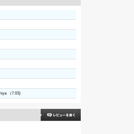
iya （7:03)