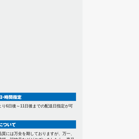
より6日後～11日後までの配送日指定が可
。
品質には万全を期しておりますが、万一、