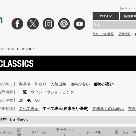
[m]マンハッ
初めてのお客様
|
店舗情報
|
IPHOP
>
CLASSICS
並び替え】
商品名
新着順
入荷日順
価格が安い
価格が高い
表示切替】
一覧
ウィンドウショッピング
表示件数】
20
40
60
在庫有無】
すべて表示
すべて表示(在庫あり優先)
在庫ありのみ表示
在庫
 件中 1-5 件表示
試
アーティス
ャケット
タイトル
レーベル
国
フォー
聴
ト