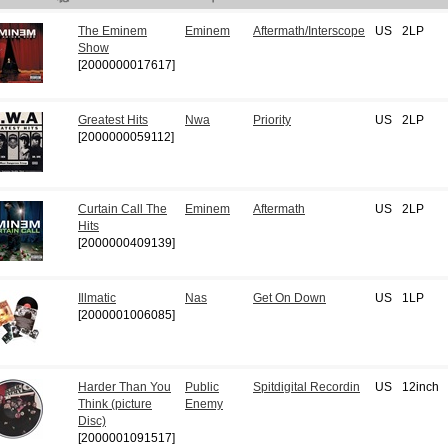
The Eminem
Eminem
Aftermath/Interscope
US
2LP
Show
[2000000017617]
Greatest Hits
Nwa
Priority
US
2LP
[2000000059112]
Curtain Call The
Eminem
Aftermath
US
2LP
Hits
[2000000409139]
Illmatic
Nas
Get On Down
US
1LP
[2000001006085]
Harder Than You
Public
Spitdigital Recordin
US
12inch
Think (picture
Enemy
Disc)
[2000001091517]