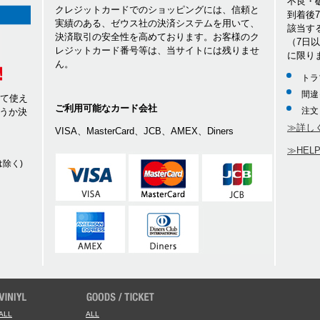
不良・
クレジットカードでのショッピングには、信頼と
到着後
実績のある、ゼウス社の決済システムを用いて、
該当す
決済取引の安全性を高めております。お客様のク
（7日
レジットカード番号等は、当サイトには残りませ
に限り
ん。
トラ
間違
して使え
ご利用可能なカード会社
注文
うか決
≫詳し
VISA、MasterCard、JCB、AMEX、Diners
≫HEL
除く)
ALL
ALL