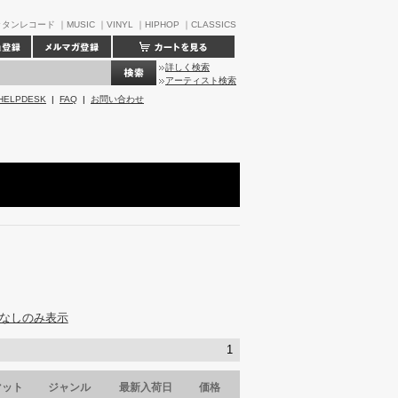
タンレコード ｜MUSIC ｜VINYL ｜HIPHOP ｜CLASSICS
詳しく検索
アーティスト検索
HELPDESK
|
FAQ
|
お問い合わせ
なしのみ表示
1
マット
ジャンル
最新入荷日
価格