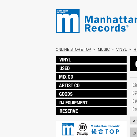
ONLINE STORE TOP
>
MUSIC
>
VINYL
>
H
【
【
【
【
5
ジ