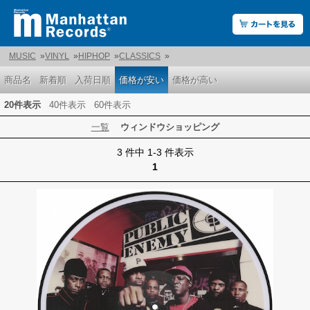
MUSIC
»
VINYL
»
HIPHOP
»
CLASSICS
»
商品名
新着順
入荷日順
価格が安い
価格が高い
20件表示
40件表示
60件表示
一覧
ウィンドウショッピング
3 件中 1-3 件表示
1