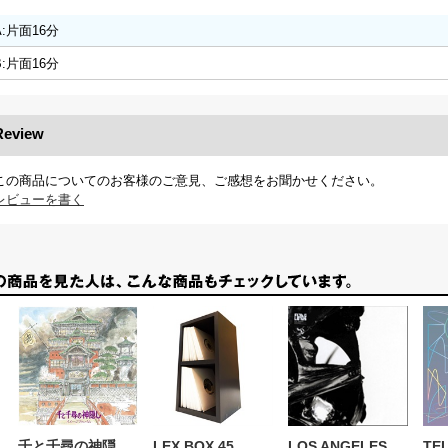
A:片面16分
B:片面16分
Review
この商品についてのお客様のご意見、ご感想をお聞かせください。
レビューを書く
千と千尋の神隠
LEX BOX 45
LOS ANGELES
TE