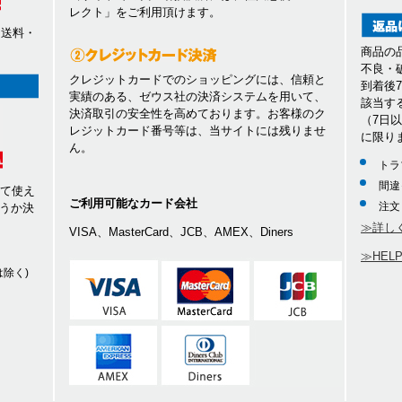
レクト」をご利用頂けます。
、送料・
商品の
不良・
クレジットカードでのショッピングには、信頼と
到着後
実績のある、ゼウス社の決済システムを用いて、
該当す
決済取引の安全性を高めております。お客様のク
（7日
レジットカード番号等は、当サイトには残りませ
に限り
ん。
トラ
間違
して使え
ご利用可能なカード会社
注文
うか決
≫詳し
VISA、MasterCard、JCB、AMEX、Diners
≫HEL
除く)