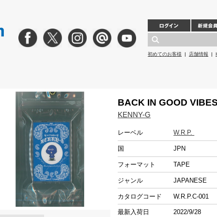
初めてのお客様
|
店舗情報
|
BACK IN GOOD VIBE
KENNY-G
レーベル
W.R.P.
国
JPN
フォーマット
TAPE
ジャンル
JAPANESE
カタログコード
W.R.P.C-001
最新入荷日
2022/9/28