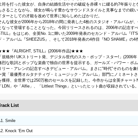
止符を打った彼女が、自身の結婚生活やその破綻を赤裸々に綴る約7年振りと
もさることながら、彼女が鳴らす豊かなサウンドスタイルと見事なまでの鋭い
イターとしての才能を改めて世界に知らしめたばかりだ。
そんな彼女が2006年から2018年の間に発表した4枚のスタジオ・アルバム
となって登場することとなった。今回リリースされるのは、2006年の記念すべき
STILL』をはじめ、全英No. 1に輝いた2009年発表のセカンド・アルバム『IT'S NO
ド・アルバム『SHEEZUS』、そして2018年発表の4作目『NO SHAME』の
★★★『ALRIGHT, STILL』(2006年作品)★★★
「規格外! UKストリート発、デジタル世代のスカ・ポップ・スター!」(2006
痛烈な歌詞とポップな楽曲で独自の世界を提示する、ガールズ・パワー・ボムの
リリー・アレンの記念すべきデビュー・アルバム。まさに"時代"そのものを象徴する
ー賞「最優秀オルタナティヴ・ミュージック・アルバム」部門にノミネートさ
を獲得、全世界では250万枚のセールスを記録した。今作からは全英チャートNo.
「LDN」や「Alfie」、「Littlest Things」といったヒット曲が収録され
rack List
1. Smile
2. Knock ‘Em Out