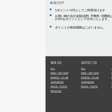
めるだけ!
1ポイント=1円としてご利用頂けます
お買い物の合計金額(送料･手数料･消費税は
の3%をポイントとして付与いたします。
ポイントの有効期限はございません。
ALL
ALL
R&B / HIP HOP
R&B / HIP HOP
DANCE / CLUB
DANCE / CLUB
JAPANESE
JAPANESE
ROCK / POPS
ROCK / POPS
REGGAE