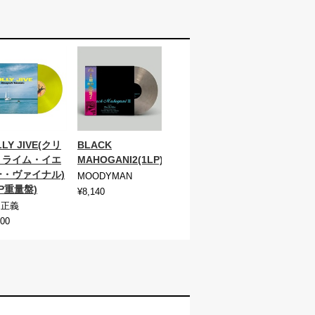
LLY JIVE(クリ
BLACK
・ライム・イエ
MAHOGANI2(1LP)
ー・ヴァイナル)
MOODYMAN
LP重量盤)
¥8,140
中正義
400