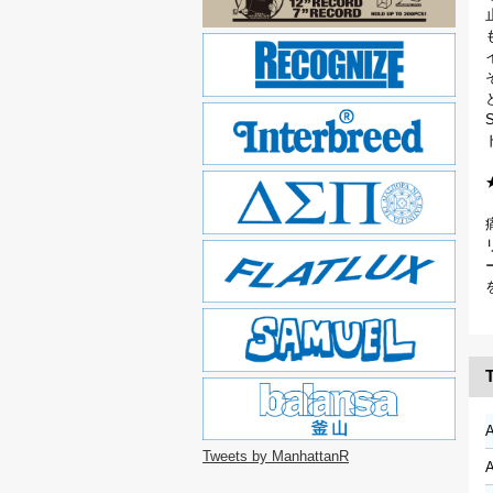
T
A
Tweets by ManhattanR
A