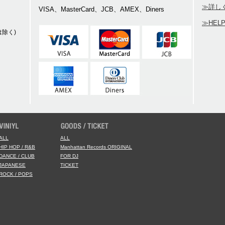
≫詳し
VISA、MasterCard、JCB、AMEX、Diners
≫HEL
除く)
ALL
ALL
HIP HOP / R&B
Manhattan Records ORIGINAL
DANCE / CLUB
FOR DJ
JAPANESE
TICKET
ROCK / POPS