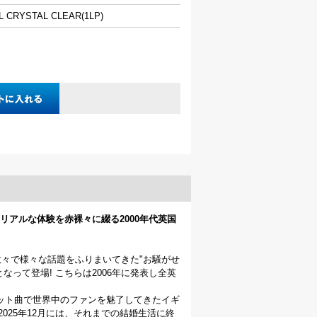
LL CRYSTAL CLEAR(1LP)
アルな体験を赤裸々に綴る2000年代英国
数々で様々な話題をふりまいてきた"お騒がせ
って登場! こちらは2006年に発表し全英
ット曲で世界中のファンを魅了してきたイギ
025年12月には、それまでの結婚生活に終