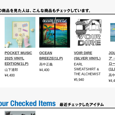
POCKET MUSIC
OCEAN
VOIR DIRE
JO
2025 VINYL
BREEZE(1LP)
(SILVER VINYL)
ア
EDITION(1LP)
ロ
高中正義
EARL
(1
SWEATSHIRT &
山下達郎
¥4,400
THE ALCHEMIST
高
¥4,400
¥5,940
¥4,