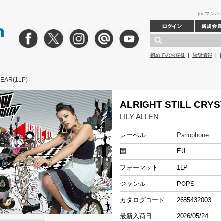
[m]マンハッ
初めてのお客様
|
店舗情報
|
LEAR(1LP)
ALRIGHT STILL CRYS
LILY ALLEN
レーベル
Parlophone
国
EU
フォーマット
1LP
ジャンル
POPS
カタログコード
2685432003
最新入荷日
2026/05/24