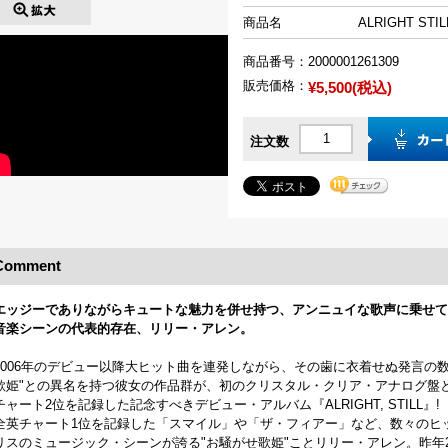
商品名
ALRIGHT STI
商品番号：
2000001261309
販売価格：
¥5,500(税込)
注文数
Comment
エッジーでありながらキュートな魅力を併せ持つ、アンニュイな歌声に乗せてリ
音楽シーンの代表的存在、リリー・アレン。
2006年のデビュー以降大ヒット曲を連発しながら、その歯に衣着せぬ発言の
歌姫"との異名を持つ彼女の作品群が、初のクリスタル・クリア・アナログ盤とな
チャート2位を記録した記念すべきデビュー・アルバム『ALRIGHT, STILL』!
全英チャート1位を記録した「スマイル」や「ザ・フィアー」など、数々のヒ
リスのミュージック・シーンが誇る"お騒がせ歌姫"ことリリー・アレン。昨年2