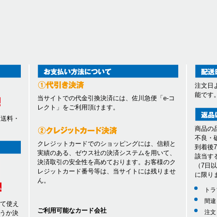
注文日
能です
当サイトでの代金引換決済には、佐川急便「e-コ
レクト」をご利用頂けます。
、送料・
商品の
不良・
クレジットカードでのショッピングには、信頼と
到着後
実績のある、ゼウス社の決済システムを用いて、
該当す
決済取引の安全性を高めております。お客様のク
（7日
レジットカード番号等は、当サイトには残りませ
に限り
ん。
トラ
間違
して使え
ご利用可能なカード会社
注文
うか決