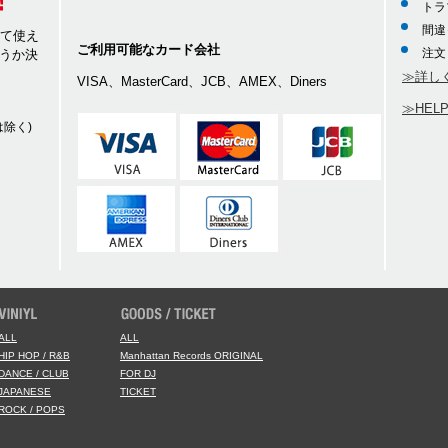
トラ
間違
して使え
ご利用可能なカード会社
注文
うか決
≫詳し
VISA、MasterCard、JCB、AMEX、Diners
≫HEL
除く)
ALL
ALL
HIP HOP / R&B
Manhattan Records ORIGINAL
DANCE / CLUB
FOR DJ
JAPANESE
TICKET
ROCK / POPS