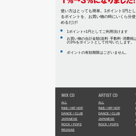
使い方はとっても簡単。1ポイント1円と
るポイントを、お買い物の時にいくら分使
めるだけ!
1ポイント=1円としてご利用頂けます
お買い物の合計金額(送料･手数料･消費税は
の3%をポイントとして付与いたします。
ポイントの有効期限はございません。
ALL
ALL
R&B / HIP HOP
R&B / HIP HOP
DANCE / CLUB
DANCE / CLUB
JAPANESE
JAPANESE
ROCK / POPS
ROCK / POPS
REGGAE