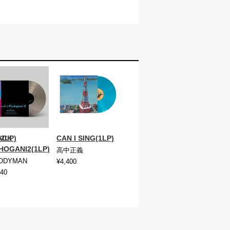
2LP)
ACK
CAN I SING(1LP)
HOGANI2(1LP)
高中正義
ODYMAN
¥4,400
140