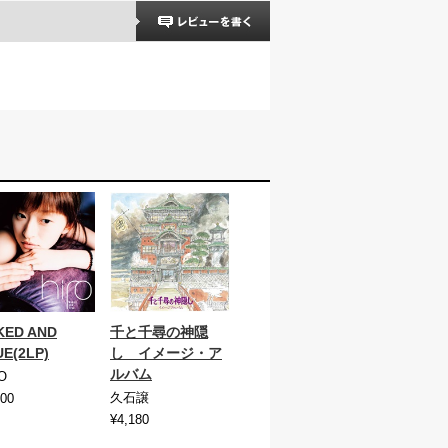
KED AND
千と千尋の神隠
E(2LP)
し イメージ・ア
ルバム
O
久石譲
600
¥4,180