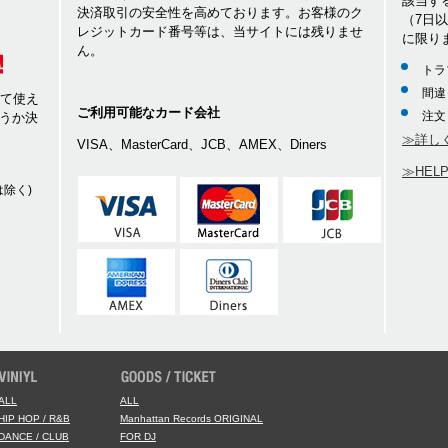
該当す
決済取引の安全性を高めております。お客様のク
（7日
レジットカード番号等は、当サイトには残りませ
に限り
ん。
トラ
間違
して使え
ご利用可能なカード会社
注文
うか決
≫詳し
VISA、MasterCard、JCB、AMEX、Diners
≫HEL
除く)
ALL
ALL
HIP HOP / R&B
Manhattan Records ORIGINAL
DANCE / CLUB
FOR DJ