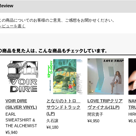
Review
この商品についてのお客様のご意見、ご感想をお聞かせください。
レビューを書く
VOIR DIRE
となりのトトロ
LOVE TRIPクリア
NA
(SILVER VINYL)
サウンドトラック
ヴァイナル(1LP)
TRU
(LP)
EARL
間宮貴子
HIR
SWEATSHIRT &
久石譲
¥4,950
¥6,
THE ALCHEMIST
¥4,180
¥5,940