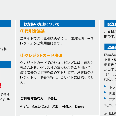
注文日
能です
当サイトでの代金引換決済には、佐川急便「e-コ
レクト」をご利用頂けます。
、送料・
商品の
不良・
クレジットカードでのショッピングには、信頼と
到着後
実績のある、ゼウス社の決済システムを用いて、
該当す
決済取引の安全性を高めております。お客様のク
（7日
レジットカード番号等は、当サイトには残りませ
に限り
ん。
トラ
間違
して使え
ご利用可能なカード会社
注文
うか決
≫詳し
VISA、MasterCard、JCB、AMEX、Diners
≫HEL