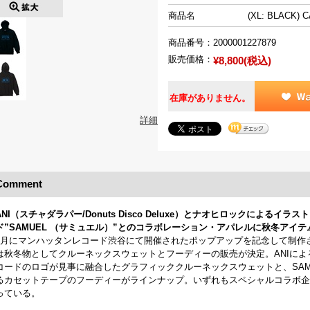
商品名
(XL: BLACK)
商品番号：
2000001227879
販売価格：
¥8,800(税込)
在庫がありません。
詳細
Comment
ANI（スチャダラパー/Donuts Disco Deluxe）とナオヒロックによる
ド”SAMUEL （サミュエル）”とのコラボレーション・アパレルに秋冬アイ
7月にマンハッタンレコード渋谷にて開催されたポップアップを記念して制作
は秋冬物としてクルーネックスウェットとフーディーの販売が決定。ANIによる
コードのロゴが見事に融合したグラフィッククルーネックスウェットと、SAM
るカセットテープのフーディーがラインナップ。いずれもスペシャルコラボ企
っている。