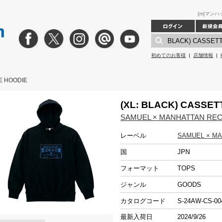
[m]マンハッ
初めてのお客様
|
店舗情報
|
PE HOODIE
(XL: BLACK) CASSET
SAMUEL × MANHATTAN RE
レーベル
SAMUEL × M
国
JPN
フォーマット
TOPS
ジャンル
GOODS
カタログコード
S-24AW-CS-0
最新入荷日
2024/9/26