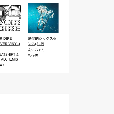
R DIRE
瞬間的シックスセ
LVER VINYL)
ンス(2LP)
RL
あいみょん
ATSHIRT &
¥5,940
 ALCHEMIST
940