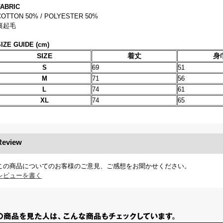
FABRIC
COTTON 50% / POLYESTER 50%
裏起毛
SIZE GUIDE (cm)
SIZE
着丈
身
S
69
51
M
71
56
L
74
61
XL
74
65
Review
この商品についてのお客様のご意見、ご感想をお聞かせください。
レビューを書く