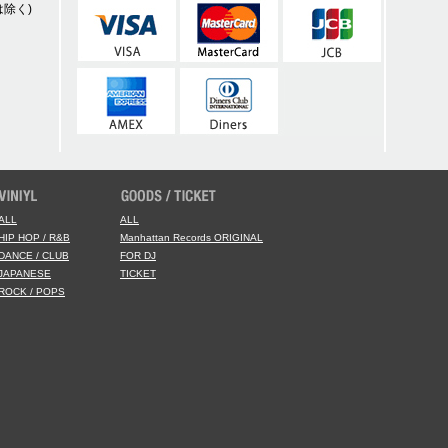
除く)
ALL
ALL
HIP HOP / R&B
Manhattan Records ORIGINAL
DANCE / CLUB
FOR DJ
JAPANESE
TICKET
ROCK / POPS