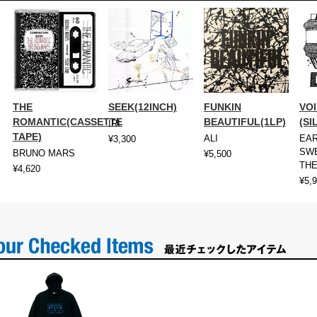
THE
SEEK(12INCH)
FUNKIN
VOI
ROMANTIC(CASSETTE
BEAUTIFUL(1LP)
(SI
IRI
TAPE)
ALI
EA
¥3,300
SWE
BRUNO MARS
¥5,500
THE
¥4,620
¥5,