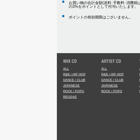
お買い物の合計金額(送料･手数料･消費税は
の3%をポイントとして付与いたします。
ポイントの有効期限はございません。
ALL
ALL
R&B / HIP HOP
R&B / HIP HOP
DANCE / CLUB
DANCE / CLUB
JAPANESE
JAPANESE
ROCK / POPS
ROCK / POPS
REGGAE