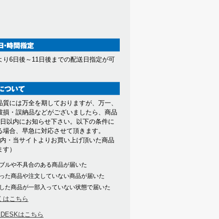
より6日後～11日後までの配送日指定が可
。
品質には万全を期しておりますが、万一、
破損・誤納品などがございましたら、商品
7日以内にお知らせ下さい。以下の条件に
る場合、早急に対応させて頂きます。
以内・当サイトよりお買い上げ頂いた商品
ます）
ブルや不具合のある商品が届いた
った商品や注文していない商品が届いた
した商品が一部入っていない状態で届いた
くはこちら
PDESKはこちら