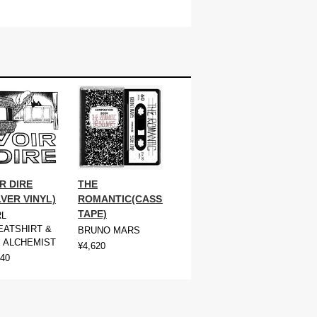
R DIRE
THE
LVER VINYL)
ROMANTIC(CASSETTE
TAPE)
RL
ATSHIRT &
BRUNO MARS
 ALCHEMIST
¥4,620
940