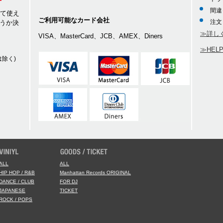
間違
して使え
ご利用可能なカード会社
注文
うか決
≫詳し
VISA、MasterCard、JCB、AMEX、Diners
≫HEL
除く)
ALL
ALL
HIP HOP / R&B
Manhattan Records ORIGINAL
DANCE / CLUB
FOR DJ
JAPANESE
TICKET
ROCK / POPS