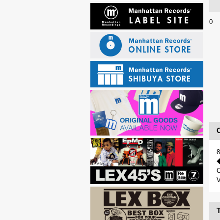
0
C
V
T