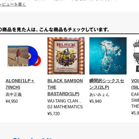
レビューを書く
ALONE(1LP＋
BLACK SAMSON
瞬間的シックスセ
VOI
7INCH)
THE
ンス(2LP)
(SI
BASTARD(1LP)
高中正義
あいみょん
EA
SWE
WU-TANG CLAN 、
¥4,950
¥5,940
THE
DJ MATHEMATICS
¥5,
¥5,720