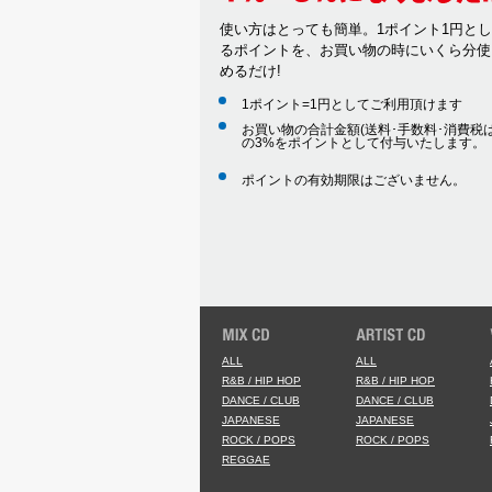
使い方はとっても簡単。1ポイント1円と
るポイントを、お買い物の時にいくら分使
めるだけ!
1ポイント=1円としてご利用頂けます
お買い物の合計金額(送料･手数料･消費税は
の3%をポイントとして付与いたします。
ポイントの有効期限はございません。
ALL
ALL
R&B / HIP HOP
R&B / HIP HOP
DANCE / CLUB
DANCE / CLUB
JAPANESE
JAPANESE
ROCK / POPS
ROCK / POPS
REGGAE