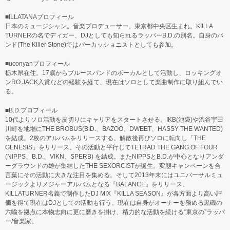
■ILLATANAプロフィール
日本のミュージシャン。音楽プロデューサー。東京都中央区生まれ。KILLA
TURNERの名でディガー、DJとしても知られるラッパーB.D.の別名。自身のバ
ンド(The Killer Stone)ではパーカッショニストとしても参加。
■uconyanプロフィール
栃木県在住。17歳からブルースバンドのボーカルとして活動し、ロッキングオ
ンRO JACK入賞などの経験を経て、現在はソロとして楽曲制作に取り組んでい
る。
■B.D.プロフィール
10代よりソロ活動を皮切りにキャリアをスタートさせる。IKB(池袋)や渋谷宇田
川町を地場にTHE BROBUS(B.D.、BAZOO、DWEET、HASSY THE WANTED)
を結成。2枚のアルバムをリリースする。解散後再びソロに転向し「THE
GENESIS」をリリース。その活動と平行してTETRAD THE GANG OF FOUR
(NIPPS、B.D.、VIKN、SPERB) を結成。またNIPPSとB.D.が中心となりアンダ
ーグラウンドの雄が集結したTHE SEXORCISTが誕生。変態キャンペーンを合
言葉にその活動に大きな注目を集める。そして2013年末にはユニバーサルミュ
ージックよりメジャーアルバムとなる『BALANCE』をリリース。
KILLATURNER名義で制作したDJ MIX『KILLA SEASON』が各方面より高い評
価を得て現在はDJとしての活動も行う。現在は自身がオーナーを務める黒磯の
六喩を拠点に本物志向に更に磨きを掛け、精力的な活動を続ける“東京の”ラッパ
ー/音楽家。