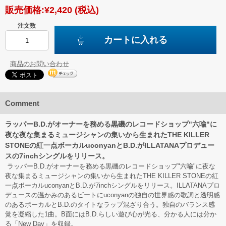
販売価格:
¥2,420
(税込)
注文数
カートに入れる
商品のお問い合わせ
Comment
ラッパーB.D.がオーナーを務める黒磯のレコードショップ"六喩"に
夜な夜な集まるミュージシャンの集いから生まれたTHE KILLER
STONEの紅一点ボーカルuconyanとB.D.がILLATANAプロデュー
スの7inchシングルをリリース。
ラッパーB.D.がオーナーを務める黒磯のレコードショップ"六喩"に夜な
夜な集まるミュージシャンの集いから生まれたTHE KILLER STONEの紅
一点ボーカルuconyanとB.D.が7inchシングルをリリース。ILLATANAプロ
デュースの温かみのあるビートにuconyanの独自の世界感の歌詞と透明感
のあるボーカルとB.D.のタイトなラップ混ざり合う。独自のバランス感
覚を凝縮した1曲。B面にはB.D.らしい遊び心が光る、分かる人には分か
る「New Day」を収録。