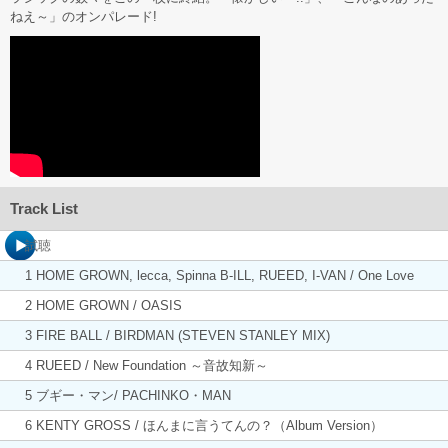
ねえ～」のオンパレード!
Track List
試聴
1 HOME GROWN, lecca, Spinna B-ILL, RUEED, I-VAN / One Love
2 HOME GROWN / OASIS
3 FIRE BALL / BIRDMAN (STEVEN STANLEY MIX)
4 RUEED / New Foundation ～音故知新～
5 ブギー・マン/ PACHINKO・MAN
6 KENTY GROSS / ほんまに言うてんの？（Album Version）