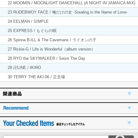
22 MOOMIN / MOONLIGHT DANCEHALL (A NIGHT IN JAMAICA MIX)
23 RUDEBWOY FACE / 俺だけの女 -Stealing in the Name of Love-
24 EELMAN / SIMPLE
25 EXPRESS / もぐらの唄
26 Spinna B-ILL & The Cavemans / ライオンの子
27 Rickie-G / Life is Wonderful（album version）
28 RYO the SKYWALKER / Seize The Day
29 卍LINE / IKIRO
30 TERRY THE AKI-06 / 正念場