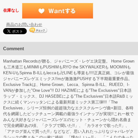
在庫なし
商品のお問い合わせ
Comment
Manhattan Recordsが贈る、ジャパニーズ・レゲエ決定盤。 Home Grown
も三木道三もMINMIもPUSHIMもRYO the SKYWALKERも MOOMINも
KEN-UもSpinna B-ILLもleccaも卍LINEも導楽も!!!!正真正銘、コレが最強
ジャパニーズレゲエミックス!!mが激激激PUSHする下半期最重要作品。
Exclusive Trackは、Home Grown、Lecca、Spinna B-ILL、RUEED、I-
VANが参加した"One Love"!! DJ HAZIMEによる"The Exclusives"日本語
ラップ・ミックス、DJ HASEBEによる"The Exclusives"日本語R&Bミッ
クスに続くマンハッタンによる最新邦楽ミックス第三弾!!!「The
Exclusives」シリーズ恒例の超超強力なエクスクルーシヴ曲+新旧、各時
代を網羅したビックチューン満載の最強ラインナップが実現!!これ一枚で
みんな大好きなジャパニーズレゲエのヒット・チューンから隠れ名曲ま
で完全網羅!あの頃、「クラブで聞いた!!」、「カラオケで歌った!!」、
「アナログ並んで買った!!」などなど、思い入れたっぷりなジャパレゲク
ラシックの数々をこの一枚に終結。「懐かしい～!!」、「こんなのあった