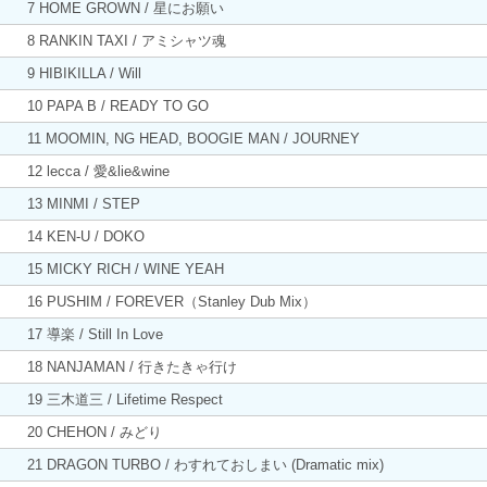
7 HOME GROWN / 星にお願い
8 RANKIN TAXI / アミシャツ魂
9 HIBIKILLA / Will
10 PAPA B / READY TO GO
11 MOOMIN, NG HEAD, BOOGIE MAN / JOURNEY
12 lecca / 愛&lie&wine
13 MINMI / STEP
14 KEN-U / DOKO
15 MICKY RICH / WINE YEAH
16 PUSHIM / FOREVER（Stanley Dub Mix）
17 導楽 / Still In Love
18 NANJAMAN / 行きたきゃ行け
19 三木道三 / Lifetime Respect
20 CHEHON / みどり
21 DRAGON TURBO / わすれておしまい (Dramatic mix)